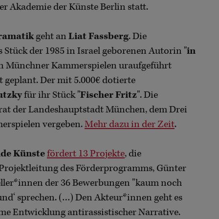
er Akademie der Künste Berlin statt.
ramatik
geht an
Liat Fassberg
. Die
s Stück der 1985 in Israel geborenen Autorin "
in
den Münchner Kammerspielen uraufgeführt
 geplant. Der mit 5.000€ dotierte
utzky
für ihr Stück "
Fischer Fritz
". Die
at der Landeshauptstadt München, dem Drei
rspielen vergeben.
Mehr dazu in der Zeit
.
nde Künste
fördert 13 Projekte
, die
e Projektleitung des Förderprogramms, Günter
teller*innen der 36 Bewerbungen "kaum noch
nd‘ sprechen. (…) Den Akteur*innen geht es
me Entwicklung antirassistischer Narrative.