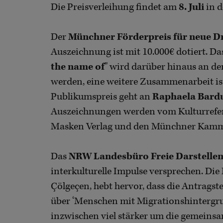
Die Preisverleihung findet am
8. Juli
in d
Der
Münchner Förderpreis für neue D
Auszeichnung ist mit 10.000€ dotiert. Da
the name of
" wird darüber hinaus an 
werden, eine weitere Zusammenarbeit ist
Publikumspreis geht an
Raphaela Bard
Auszeichnungen werden vom Kulturrefer
Masken Verlag und den Münchner Kamme
Das
NRW Landesbüro Freie Darstelle
interkulturelle Impulse versprechen. Di
Çölgeçen, hebt hervor, dass die Antrags
über ‘Menschen mit Migrationshintergru
inzwischen viel stärker um die gemeinsa