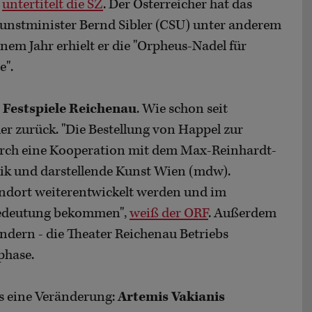
,
untertitelt die SZ
. Der Österreicher hat das
nstminister Bernd Sibler (CSU) unter anderem
inem Jahr erhielt er die "Orpheus-Nadel für
e".
r
Festspiele Reichenau
. Wie schon seit
er zurück. "Die Bestellung von Happel zur
durch eine Kooperation mit dem Max-Reinhardt-
sik und darstellende Kunst Wien (mdw).
tandort weiterentwickelt werden und im
Bedeutung bekommen",
weiß der ORF
. Außerdem
ndern - die Theater Reichenau Betriebs
phase.
es eine Veränderung:
Artemis Vakianis