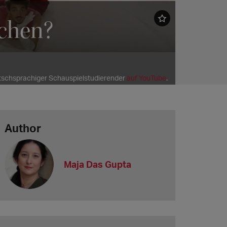
ochen?
schsprachiger Schauspielstudierender
auf YouTube
.
Author
Maja Das Gupta