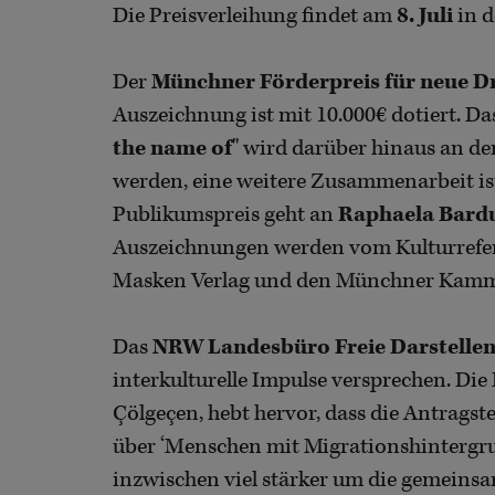
Die Preisverleihung findet am
8. Juli
in d
Der
Münchner Förderpreis für neue D
Auszeichnung ist mit 10.000€ dotiert. Da
the name of
" wird darüber hinaus an 
werden, eine weitere Zusammenarbeit ist
Publikumspreis geht an
Raphaela Bard
Auszeichnungen werden vom Kulturrefer
Masken Verlag und den Münchner Kamme
Das
NRW Landesbüro Freie Darstelle
interkulturelle Impulse versprechen. Di
Çölgeçen, hebt hervor, dass die Antrags
über ‘Menschen mit Migrationshintergru
inzwischen viel stärker um die gemeinsa