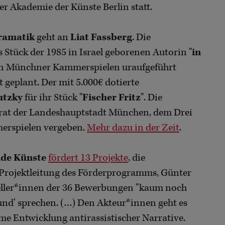
er Akademie der Künste Berlin statt.
ramatik
geht an
Liat Fassberg
. Die
s Stück der 1985 in Israel geborenen Autorin "
in
den Münchner Kammerspielen uraufgeführt
 geplant. Der mit 5.000€ dotierte
utzky
für ihr Stück "
Fischer Fritz
". Die
at der Landeshauptstadt München, dem Drei
rspielen vergeben.
Mehr dazu in der Zeit
.
nde Künste
fördert 13 Projekte
, die
e Projektleitung des Förderprogramms, Günter
teller*innen der 36 Bewerbungen "kaum noch
nd‘ sprechen. (…) Den Akteur*innen geht es
me Entwicklung antirassistischer Narrative.