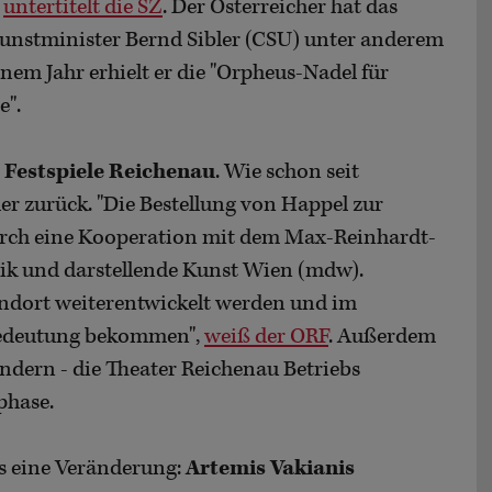
,
untertitelt die SZ
. Der Österreicher hat das
nstminister Bernd Sibler (CSU) unter anderem
inem Jahr erhielt er die "Orpheus-Nadel für
e".
r
Festspiele Reichenau
. Wie schon seit
er zurück. "Die Bestellung von Happel zur
durch eine Kooperation mit dem Max-Reinhardt-
sik und darstellende Kunst Wien (mdw).
tandort weiterentwickelt werden und im
Bedeutung bekommen",
weiß der ORF
. Außerdem
ndern - die Theater Reichenau Betriebs
phase.
es eine Veränderung:
Artemis Vakianis