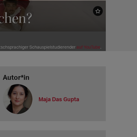
ochen?
schsprachiger Schauspielstudierender
auf YouTube
.
Autor*in
Maja Das Gupta