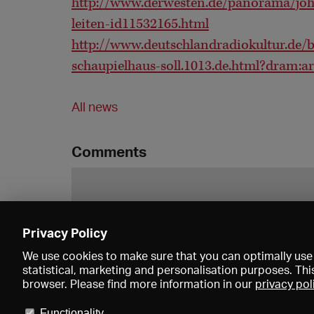
http://www.derwesten.de/panorama/joh
leiten-id11532165.html
http://www.deutschlandradiokultur.de
schaupielhaus-soll.1013.de.html?dram:a
All news
Comments
Privacy Policy
We use cookies to make sure that you can optimally use 
statistical, marketing and personalisation purposes. Thi
browser. Please find more information in our
privacy pol
Functionality