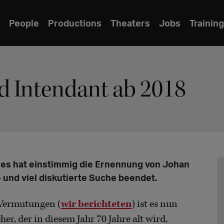
People
Productions
Theaters
Jobs
Training
d Intendant ab 2018
es hat einstimmig die Ernennung von Johan
 und viel diskutierte Suche beendet.
n Vermutungen (
wir berichteten
) ist es nun
er, der in diesem Jahr 70 Jahre alt wird,