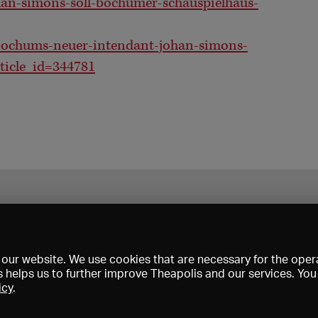
an-simons-soll-bochumer-schauspielhaus-
/bochums-neuer-intendant-johan-simons-
rticle_id=344781
our website. We use cookies that are necessary for the opera
s helps us to further improve Theapolis and our services. Yo
icy
.