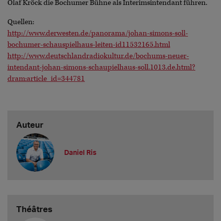
Olaf Kröck die Bochumer Bühne als Interimsintendant führen.
Quellen:
http://www.derwesten.de/panorama/johan-simons-soll-
bochumer-schauspielhaus-leiten-id11532165.html
http://www.deutschlandradiokultur.de/bochums-neuer-
intendant-johan-simons-schaupielhaus-soll.1013.de.html?
dram:article_id=344781
Auteur
Daniel Ris
Théâtres