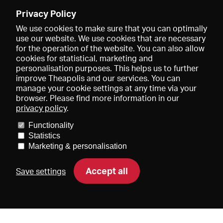
Enregistrer
Privacy Policy
We use cookies to make sure that you can optimally
use our website. We use cookies that are necessary
for the operation of the website. You can also allow
cookies for statistical, marketing and
personalisation purposes. This helps us to further
improve Theapolis and our services. You can
manage your cookie settings at any time via your
browser. Please find more information in our
privacy policy
.
Prix et adhésions
KIBA
Gagenspiegel
Functionality
Données médiatiques
Qui sommes-nous?
Mentions légales
Statistics
Conditions générales de vente
Protection des données
Marketing & personalisation
Contact
Aide
Newsletter
Accept all
Save settings
DE
EN
FR