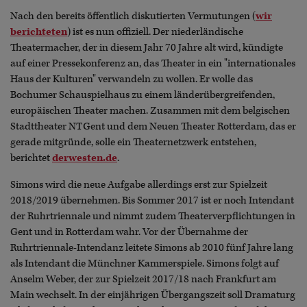
Nach den bereits öffentlich diskutierten Vermutungen (
wir
berichteten
) ist es nun offiziell. Der niederländische
Theatermacher, der in diesem Jahr 70 Jahre alt wird, kündigte
auf einer Pressekonferenz an, das Theater in ein "internationales
Haus der Kulturen" verwandeln zu wollen. Er wolle das
Bochumer Schauspielhaus zu einem länderübergreifenden,
europäischen Theater machen. Zusammen mit dem belgischen
Stadttheater NTGent und dem Neuen Theater Rotterdam, das er
gerade mitgründe, solle ein Theaternetzwerk entstehen,
berichtet
derwesten.de
.
Simons wird die neue Aufgabe allerdings erst zur Spielzeit
2018/2019 übernehmen. Bis Sommer 2017 ist er noch Intendant
der Ruhrtriennale und nimmt zudem Theaterverpflichtungen in
Gent und in Rotterdam wahr. Vor der Übernahme der
Ruhrtriennale-Intendanz leitete Simons ab 2010 fünf Jahre lang
als Intendant die Münchner Kammerspiele. Simons folgt auf
Anselm Weber, der zur Spielzeit 2017/18 nach Frankfurt am
Main wechselt. In der einjährigen Übergangszeit soll Dramaturg