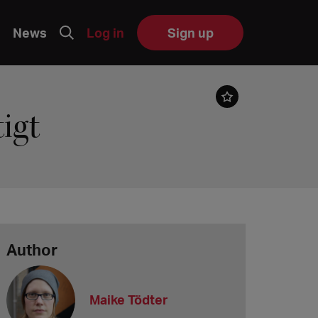
News
Log in
Sign up
igt
Author
Maike Tödter