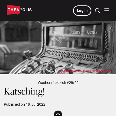
Log in
© Photo by
Evergreens and Dandelions on Unsplash
Wochenrückblick #29/22
Katsching!
Published on 16. Jul 2022