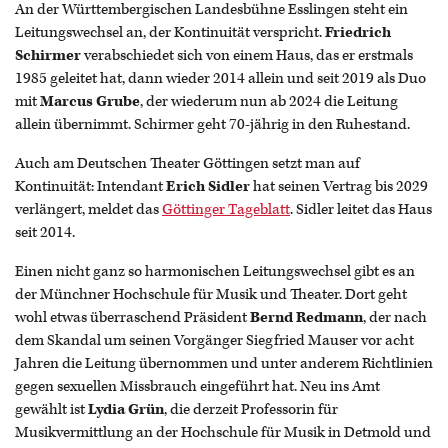
An der Württembergischen Landesbühne Esslingen steht ein
Leitungswechsel an, der Kontinuität verspricht.
Friedrich
Schirmer
verabschiedet sich von einem Haus, das er erstmals
1985 geleitet hat, dann wieder 2014 allein und seit 2019 als Duo
mit
Marcus Grube
, der wiederum nun ab 2024 die Leitung
allein übernimmt. Schirmer geht 70-jährig in den Ruhestand.
Auch am Deutschen Theater Göttingen setzt man auf
Kontinuität: Intendant
Erich Sidler
hat seinen Vertrag bis 2029
verlängert, meldet das
Göttinger Tageblatt
. Sidler leitet das Haus
seit 2014.
Einen nicht ganz so harmonischen Leitungswechsel gibt es an
der Münchner Hochschule für Musik und Theater. Dort geht
wohl etwas überraschend Präsident
Bernd Redmann
, der nach
dem Skandal um seinen Vorgänger Siegfried Mauser vor acht
Jahren die Leitung übernommen und unter anderem Richtlinien
gegen sexuellen Missbrauch eingeführt hat. Neu ins Amt
gewählt ist
Lydia Grün
, die derzeit Professorin für
Musikvermittlung an der Hochschule für Musik in Detmold und