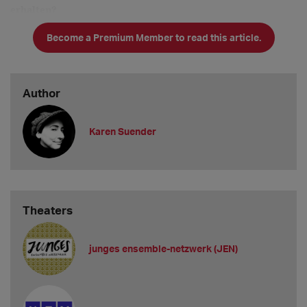
erhalten?
Per Post an: Christian Holtzhauer
Become a Premium Member to read this article.
Per E-Mail an: alexandra.reich@mannheim.de
Bitte entweder per Post oder per Mail, aber nicht beides!
Gibt es generelle Ausschlusskri
Author
Karen Suender
Theaters
junges ensemble-netzwerk (JEN)