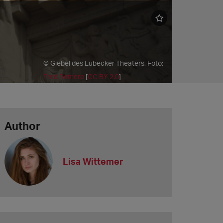
© Giebel des Lübecker Theaters, Foto:
Fred Romero
[
CC BY 2.0
]
Author
Lisa Wittemer