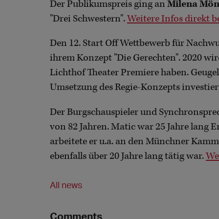
Der Publikumspreis ging an
Milena Mö
"Drei Schwestern".
Weitere Infos direkt 
Den 12. Start Off Wettbewerb für Nachw
ihrem Konzept "Die Gerechten". 2020 w
Lichthof Theater Premiere haben. Geugeli
Umsetzung des Regie-Konzepts investie
Der Burgschauspieler und Synchronspre
von 82 Jahren. Matic war 25 Jahre lang 
arbeitete er u.a. an den Münchner Kamme
ebenfalls über 20 Jahre lang tätig war.
We
All news
Comments