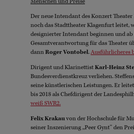
Menschen und Preise
Der neue Intendant des Konzert Theater B
noch das Stadttheater Klagenfurt leitet, w
designierter Intendant beginnen und ab 
Gesamtverantwortung für das Theater üb
dann
Roger Vontobel
.
Ausführlicheres 
Dirigent und Klarinettist
Karl-Heinz St
Bundesverdienstkreuz verliehen. Steffen
seine künstlerischen Leistungen. Er leit
bis 2018 als Chefdirigent der Landesphi
weiß SWR2.
Felix Krakau
von der Hochschule für Mu
seiner Inszenierung ,,Peer Gynt'' den Pr