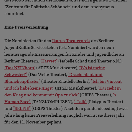
das Motto der Aktion des Kollektivs, das sich irgendwo zwischen
"Zentrum für Politische Schönheit" und dem Anonymous
einordnet.
Eine Preisverleihung
Die Nominierten für den
Ikarus-Theaterpreis
des Berliner
JugendKulturService stehen fest. Nominiert wurden neun
herausragende Inszenierungen für Kinder und Jugendliche an
Berliner Theatern:
"Harvest"
(Isabelle Schad und Theater o.N.),
"Das NEINhorn"
(ATZE Musiktheater),
"Wo ist meine
Schwester?"
(Das Weite Theater),
"Drachenblut und
Blümchenpflaster"
(Theater Zitadelle Berlin),
"Ich bin Vincent
und ich habe keine Angst"
(ATZE Musiktheater),
"Kai zieht in
den Krieg und kommt mit Opa zurück"
(GRIPS Theater),
"A
Human Race"
(TANZKOMPLIZEN),
"iTalk"
(Platypus Theater)
und
"SELFIE"
(GRIPS Theater). Nachdem pandemiebedingt zwei
Jahre lang keine Preisverleihung möglich war, ist sie dieses Jahr
für den 11. November geplant.