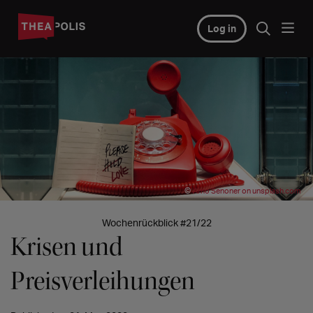
Log in
©
Arno Senoner on unsplash.com
Wochenrückblick #21/22
Krisen und
Preisverleihungen