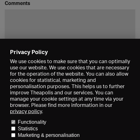
Comments
Privacy Policy
Save
We use cookies to make sure that you can optimally
use our website. We use cookies that are necessary
for the operation of the website. You can also allow
cookies for statistical, marketing and
personalisation purposes. This helps us to further
improve Theapolis and our services. You can
manage your cookie settings at any time via your
browser. Please find more information in our
privacy policy
.
Prices and memberships
KIBA
Gagenspiegel
Media data
Functionality
About us
Imprint
Conditions
Privacy
Contact
Help
Statistics
Newsletter
Marketing & personalisation