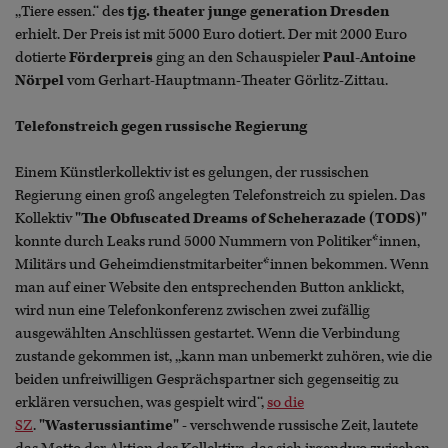
,,Tiere essen.‘‘ des
tjg. theater junge generation Dresden
erhielt. Der Preis ist mit 5000 Euro dotiert. Der mit 2000 Euro
dotierte
Förderpreis
ging an den Schauspieler
Paul-Antoine
Nörpel
vom Gerhart-Hauptmann-Theater Görlitz-Zittau.
Telefonstreich gegen russische Regierung
Einem Künstlerkollektiv ist es gelungen, der russischen
Regierung einen groß angelegten Telefonstreich zu spielen. Das
Kollektiv
"The Obfuscated Dreams of Scheherazade (TODS)"
konnte durch Leaks rund 5000 Nummern von Politiker*innen,
Militärs und Geheimdienstmitarbeiter*innen bekommen. Wenn
man auf einer Website den entsprechenden Button anklickt,
wird nun eine Telefonkonferenz zwischen zwei zufällig
ausgewählten Anschlüssen gestartet. Wenn die Verbindung
zustande gekommen ist, ,,kann man unbemerkt zuhören, wie die
beiden unfreiwilligen Gesprächspartner sich gegenseitig zu
erklären versuchen, was gespielt wird‘‘,
so die
SZ
.
"Wasterussiantime"
- verschwende russische Zeit, lautete