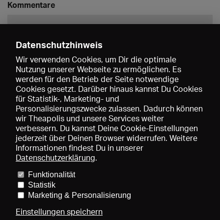
Kommentare
Datenschutzhinweis
Wir verwenden Cookies, um Dir die optimale
Nutzung unserer Webseite zu ermöglichen. Es
werden für den Betrieb der Seite notwendige
Speichern
Cookies gesetzt. Darüber hinaus kannst Du Cookies
für Statistik-, Marketing- und
Personalisierungszwecke zulassen. Dadurch können
wir Theapolis und unsere Services weiter
verbessern. Du kannst Deine Cookie-Einstellungen
jederzeit über Deinen Browser widerrufen. Weitere
Informationen findest Du in unserer
Datenschutzerklärung
.
Funktionalität
Preise und Mitgliedschaften
KIBA
Gagenspiegel
Statistik
Mediadaten
Über uns
Impressum
AGB
Datenschutz
Marketing & Personalisierung
Kontakt
Hilfe
Newsletter
Einstellungen speichern