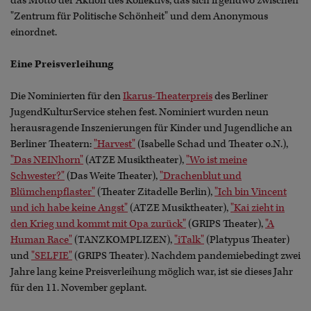
das Motto der Aktion des Kollektivs, das sich irgendwo zwischen
"Zentrum für Politische Schönheit" und dem Anonymous
einordnet.
Eine Preisverleihung
Die Nominierten für den
Ikarus-Theaterpreis
des Berliner
JugendKulturService stehen fest. Nominiert wurden neun
herausragende Inszenierungen für Kinder und Jugendliche an
Berliner Theatern:
"Harvest"
(Isabelle Schad und Theater o.N.),
"Das NEINhorn"
(ATZE Musiktheater),
"Wo ist meine
Schwester?"
(Das Weite Theater),
"Drachenblut und
Blümchenpflaster"
(Theater Zitadelle Berlin),
"Ich bin Vincent
und ich habe keine Angst"
(ATZE Musiktheater),
"Kai zieht in
den Krieg und kommt mit Opa zurück"
(GRIPS Theater),
"A
Human Race"
(TANZKOMPLIZEN),
"iTalk"
(Platypus Theater)
und
"SELFIE"
(GRIPS Theater). Nachdem pandemiebedingt zwei
Jahre lang keine Preisverleihung möglich war, ist sie dieses Jahr
für den 11. November geplant.