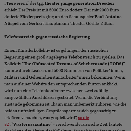
,,Tiere essen.‘‘ des
tjg. theater junge generation Dresden
erhielt. Der Preis ist mit 5000 Euro dotiert. Der mit 2000 Euro
dotierte
Förderpreis
ging an den Schauspieler
Paul-Antoine
Nörpel
vom Gerhart-Hauptmann-Theater Görlitz-Zittau.
Telefonstreich gegen russische Regierung
Einem Künstlerkollektiv ist es gelungen, der russischen
Regierung einen groß angelegten Telefonstreich zu spielen. Das
Kollektiv
"The Obfuscated Dreams of Scheherazade (TODS)"
konnte durch Leaks rund 5000 Nummern von Politiker*innen,
Militärs und Geheimdienstmitarbeiter*innen bekommen. Wenn
man auf einer Website den entsprechenden Button anklickt,
wird nun eine Telefonkonferenz zwischen zwei zufällig
ausgewählten Anschlüssen gestartet. Wenn die Verbindung
zustande gekommen ist, ,,kann man unbemerkt zuhören, wie die
beiden unfreiwilligen Gesprächspartner sich gegenseitig zu
erklären versuchen, was gespielt wird‘‘,
so die
SZ
.
"Wasterussiantime"
- verschwende russische Zeit, lautete