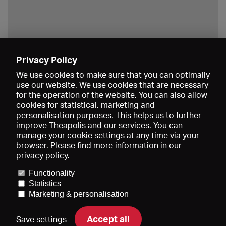
Privacy Policy
Save
We use cookies to make sure that you can optimally
use our website. We use cookies that are necessary
for the operation of the website. You can also allow
cookies for statistical, marketing and
personalisation purposes. This helps us to further
improve Theapolis and our services. You can
manage your cookie settings at any time via your
browser. Please find more information in our
privacy policy
.
Prices and memberships
KIBA
Gagenspiegel
Media data
Functionality
About us
Imprint
Conditions
Privacy
Contact
Help
Statistics
Newsletter
Marketing & personalisation
Accept all
Save settings