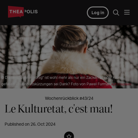
Log in
© Diesem "Sonnenkönig" ist wohl mehr als nur ein Zacken aus der Krone
gefallen – Haushaltskürzungen sei Dank? Foto von Paweł Furman
auf Unsplash
Wochenrückblick #43/24
Le Kulturetat, c'est mau!
Published on 26. Oct 2024