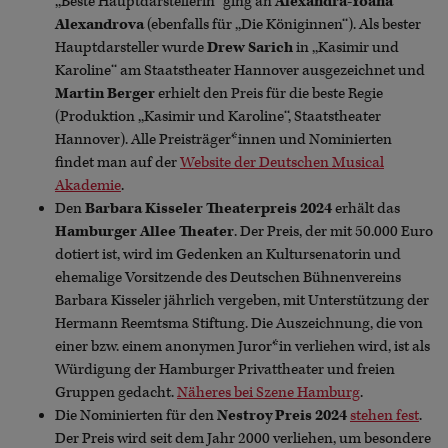
,,Beste Hauptdarstellerin‘‘ ging an
Alexandra-Yoana
Alexandrova
(ebenfalls für ,,Die Königinnen‘‘). Als bester
Hauptdarsteller wurde
Drew Sarich
in ,,Kasimir und
Karoline‘‘ am Staatstheater Hannover ausgezeichnet und
Martin Berger
erhielt den Preis für die beste Regie
(Produktion ,,Kasimir und Karoline‘‘, Staatstheater
Hannover). Alle Preisträger*innen und Nominierten
findet man auf der
Website der Deutschen Musical
Akademie
.
Den
Barbara Kisseler Theaterpreis 2024
erhält das
Hamburger Allee Theater
. Der Preis, der mit 50.000 Euro
dotiert ist, wird im Gedenken an Kultursenatorin und
ehemalige Vorsitzende des Deutschen Bühnenvereins
Barbara Kisseler jährlich vergeben, mit Unterstützung der
Hermann Reemtsma Stiftung. Die Auszeichnung, die von
einer bzw. einem anonymen Juror*in verliehen wird, ist als
Würdigung der Hamburger Privattheater und freien
Gruppen gedacht.
Näheres bei Szene Hamburg
.
Die Nominierten für den
Nestroy Preis 2024
stehen fest
.
Der Preis wird seit dem Jahr 2000 verliehen, um besondere