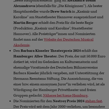
,,Beste Hauptdarstellerin‘‘ ging an
Alexandra-Yoana
Alexandrova
(ebenfalls für ,,Die Königinnen‘‘). Als bester
Hauptdarsteller wurde
Drew Sarich
in ,,Kasimir und
Karoline‘‘ am Staatstheater Hannover ausgezeichnet und
Martin Berger
erhielt den Preis für die beste Regie
(Produktion ,,Kasimir und Karoline‘‘, Staatstheater
Hannover). Alle Preisträger*innen und Nominierten
findet man auf der
Website der Deutschen Musical
Akademie
.
Den
Barbara Kisseler Theaterpreis 2024
erhält das
Hamburger Allee Theater
. Der Preis, der mit 50.000 Euro
dotiert ist, wird im Gedenken an Kultursenatorin und
ehemalige Vorsitzende des Deutschen Bühnenvereins
Barbara Kisseler jährlich vergeben, mit Unterstützung der
Hermann Reemtsma Stiftung. Die Auszeichnung, die von
einer bzw. einem anonymen Juror*in verliehen wird, ist als
Würdigung der Hamburger Privattheater und freien
Gruppen gedacht.
Näheres bei Szene Hamburg
.
Die Nominierten für den
Nestroy Preis 2024
stehen fest
.
Der Preis wird seit dem Jahr 2000 verliehen, um besondere