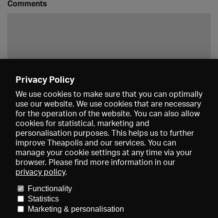
Comments
Privacy Policy
Save
We use cookies to make sure that you can optimally
use our website. We use cookies that are necessary
for the operation of the website. You can also allow
cookies for statistical, marketing and
personalisation purposes. This helps us to further
improve Theapolis and our services. You can
manage your cookie settings at any time via your
browser. Please find more information in our
privacy policy
.
Prices and memberships
KIBA
Gagenspiegel
Media data
Functionality
About us
Imprint
Conditions
Privacy
Contact
Help
Statistics
Newsletter
Marketing & personalisation