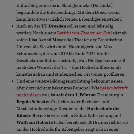
Kulturbürgermeisterin Skadi Jennicke (Die Linke)
begründete die Entscheidung: „Mit dem Dreier-Team
kann hier etwas wirklich Neues, Lebendiges entstehen.“
Auch an der
TU Dresden
soll es neu und lebendig
werden: Nach einem
Bericht von
Theater der Zeit
leitet ab
sofort
Lisa Astrid Mayer
das Theater der Technischen
Universität. Sie wird damit Nachfolgerin von Max
Schumacher, der von 2019 bis Ende 2024 für die
Geschicke der Bühne zuständig war. Die Regisseurin soll –
nach dem Wunsch der TU – das Hochschultheater als
künstlerischen und studentischen Ort weiter profilieren.
Und eine weitere Bildungseinrichtung bekommt neues,
aber dort nicht unbekanntes Personal: Wie
bei
nachtkritik
nachzulesen
war, ist
seit dem 1. Februar
Dramaturgin
Regula Schröter
Co-Leiterin der Bachelor- und
Masterstudiengänge Theater an der
Hochschule der
Künste Bern
. Sie wird sich in Zukunft die Leitung mit
Wolfram Heberle
teilen; bereits seit 2016 unterrichtet sie
an der Hochschule. Ihr Arbeitgeber zeigt sich in einer