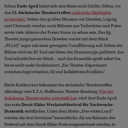
Schon
Ende April
lohnt sich eine Reise nach Görlitz-Zittau, wo
das
13. Sächsische Theatertreffen
zahlreiche Highlights
präsentiert
. Neben den großen Häusern wie Dresden, Leipzig
und Chemnitz werden auch Bühnen aus Tschechien und Polen
sowie viele Akteure der Freien Szene zu sehen sein. Das tjg.
Theater junge generation Dresden wartet mit dem Stück
„PL(AI)“ sogar mit einer gewagten Uraufführung auf: Neben der
Bühne wird ein KI-Tool mit Ideen der Dramaturgie gefüttert, das
Tool schreibt live ein Stück – und das Ensemble spielt sofort los,
bis es nicht mehr funktioniert: „Ein Theater-Experiment
zwischen Improvisation, KI und kollektivem Erzählen.“
Harte Konkurrenz bekommt das sächsische Theatertreffen
allerdings vom E.T.A.-Hoffmann-Theater Bamberg:
Wie der
Suhrkamp Theaterverlag mitgeteilt hat
, wird dort Ende April
das erste
Dorst-Ehler-Werkstattfestival für Nachwuchs-
Dramatik
stattfinden. Unter dem Motto „Das wüste Land“
werden die drei Gewinner*innenstücke, die am Rahmen des
Festival mit dem Dorst-Ehler-Preis ausgezeichnet werden, in