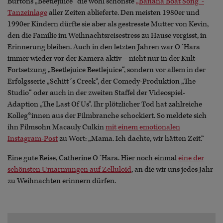
Burtons „Beetlejuice“ die wohl schönste
„Banana Boat Song“-
Tanzeinlage
aller Zeiten ablieferte. Den meisten 1980er und
1990er Kindern dürfte sie aber als gestresste Mutter von Kevin,
den die Familie im Weihnachtsreisestress zu Hause vergisst, in
Erinnerung bleiben. Auch in den letzten Jahren war O´Hara
immer wieder vor der Kamera aktiv – nicht nur in der Kult-
Fortsetzung „Beetlejuice Beetlejuice“, sondern vor allem in der
Erfolgsserie „Schitt´s Creek“, der Comedy-Produktion „The
Studio“ oder auch in der zweiten Staffel der Videospiel-
Adaption „The Last Of Us“. Ihr plötzlicher Tod hat zahlreiche
Kolleg*innen aus der Filmbranche schockiert. So meldete sich
ihn Filmsohn Macauly Culkin
mit einem emotionalen
Instagram-Post
zu Wort: „Mama. Ich dachte, wir hätten Zeit.“
Eine gute Reise, Catherine O´Hara. Hier noch einmal
eine der
schönsten Umarmungen auf Zelluloid
, an die wir uns jedes Jahr
zu Weihnachten erinnern dürfen.