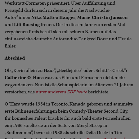
Werkstatt-Formaten präsentiert. Über Aufführung und
Preisgeld dürfen sich in diesem Jahr die Nachwuchs-
Autor*innen
Nika Matteo Hauger
,
Marie-Christin Janssen
und
Lili Roesing
freuen. Der in diesem Jahr zum ersten Mal
vergebenen Preis beruft sich mit seinem Namen auf das
einflussreiche deutsche Autorenduo Tankred Dorst und Ursula
Ehler.
Abschied
Ob „Kevin allein zu Haus“, „Beetlejuice“ oder „Schitt´s Creek“:
Catherine O´Hara
war aus Film und Fernsehen nicht mehr
wegzudenken. Nun ist die Schauspielerin im Alter von 71 Jahren
verstorben, wie
unter anderem
ZDF heute
berichtete.
O´Hara wurde 1954 in Toronto, Kanada geboren und sammelte
erste Bühnenerfahrungen beim Comedy-Theater Second City.
Ihr komisches Talent brachte ihr auch bald erste Fernsehrollen
ein; 1986 spielte sie an der Seite von Meryl Streep in
„Sodbrennen“, bevor sie 1988 als schrille Delia Deetz in Tim