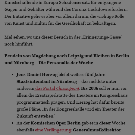
Kunstschaffende in Europa Schadensersatz für entgangene
Gagen und Gehälter während des Corona-Lockdowns fordern.
Der Initiative gehe es aber vor allem darum, die wichtige Rolle
von Kunst und Kultur für die Gesellschaft zu bekräftigen.
Mal sehen, wo uns dieser Besuch in der „Erinnerungs-Gasse“
noch hinführt.
Pendeln von Magdeburg nach Leipzig und Bleiben in Berlin
und Nürnberg – Die Personalia der Woche
Jens-Daniel Herzog
bleibt weitere fünf Jahre
Staatsintendant in Nürnberg
– das meldete unter
anderem
das Portal
Classicpoint
.
Bis 2036
soll er nun vor
allem die Ersatzspielstätte des Theaters im Kongresshaus
programmatisch prägen. Und Herzog hat dafür bereits
große Pläne: „In der Kongresshalle wird ein Theater der
Zukunft entstehen.“
An der
Komischen Oper Berlin
gab es in dieser Woche
ebenfalls
eine Verlängerung
:
Generalmusikdirektor