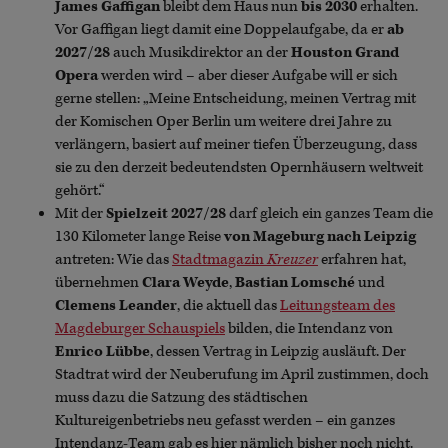
James Gaffigan
bleibt dem Haus nun
bis 2030
erhalten.
Vor Gaffigan liegt damit eine Doppelaufgabe, da er
ab
2027/28
auch Musikdirektor an der
Houston Grand
Opera
werden wird – aber dieser Aufgabe will er sich
gerne stellen: „Meine Entscheidung, meinen Vertrag mit
der Komischen Oper Berlin um weitere drei Jahre zu
verlängern, basiert auf meiner tiefen Überzeugung, dass
sie zu den derzeit bedeutendsten Opernhäusern weltweit
gehört.“
Mit der
Spielzeit 2027/28
darf gleich ein ganzes Team die
130 Kilometer lange Reise
von Mageburg nach
Leipzig
antreten: Wie das
Stadtmagazin
Kreuzer
erfahren hat,
übernehmen
Clara Weyde
,
Bastian Lomsché
und
Clemens Leander
, die aktuell das
Leitungsteam des
Magdeburger Schauspiels
bilden, die Intendanz von
Enrico Lübbe
, dessen Vertrag in Leipzig ausläuft. Der
Stadtrat wird der Neuberufung im April zustimmen, doch
muss dazu die Satzung des städtischen
Kultureigenbetriebs neu gefasst werden – ein ganzes
Intendanz-Team gab es hier nämlich bisher noch nicht.