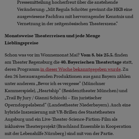
Pressemitteilung hocherfreut über die anstehende
Veränderung: „Mit Regula Schröter gewinnt die HKB eine
ausgewiesene Fachfrau mit hervorragender Kenntnis und
Vernetzung in der zeitgenössischen Theaterszene.“
Monatsweise Theaterreisen und jede Menge
Lieblingspreise
Schon was vor im Wonnemonat Mai?
Vom 8. bis 25.5.
finden
am Theater Regensburg die
40. Bayerischen Theatertage
statt,
deren Programm
in dieser Woche bekanntgegeben wurde
. Zu
den 26 herausragenden Produktionen aus ganz Bayern zählen
unter anderem „Bevor ich es vergesse“ (Münchner
Kammerspiele), „Heartship“ (Residenztheater München) und
„Trail By Jury / Gianni Schicchi – Ein juristischer
Operndoppelabend“ (Landestheater Niederbayern). Auch eine
hybride Inszenierung mit VR-Brillen des Staatstheaters
Augsburg und ein Live-Theater-Science-Fiction-Film als
inklusives Theaterprojekt (Brachland Ensemble in Kooperation
mit der Lebenshilfe Nürnberg) sind mit von der Partie.