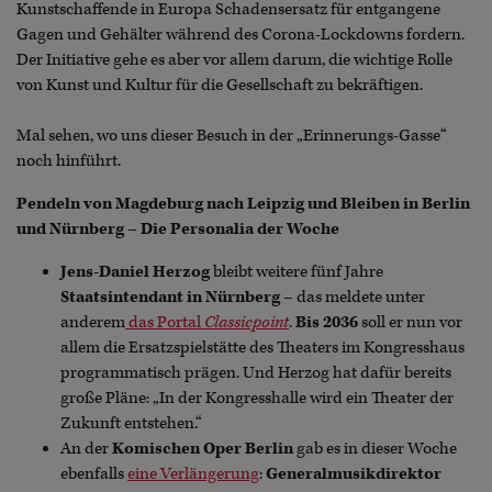
Kunstschaffende in Europa Schadensersatz für entgangene
Gagen und Gehälter während des Corona-Lockdowns fordern.
Der Initiative gehe es aber vor allem darum, die wichtige Rolle
von Kunst und Kultur für die Gesellschaft zu bekräftigen.
Mal sehen, wo uns dieser Besuch in der „Erinnerungs-Gasse“
noch hinführt.
Pendeln von Magdeburg nach Leipzig und Bleiben in Berlin
und Nürnberg – Die Personalia der Woche
Jens-Daniel Herzog
bleibt weitere fünf Jahre
Staatsintendant in Nürnberg
– das meldete unter
anderem
das Portal
Classicpoint
.
Bis 2036
soll er nun vor
allem die Ersatzspielstätte des Theaters im Kongresshaus
programmatisch prägen. Und Herzog hat dafür bereits
große Pläne: „In der Kongresshalle wird ein Theater der
Zukunft entstehen.“
An der
Komischen Oper Berlin
gab es in dieser Woche
ebenfalls
eine Verlängerung
:
Generalmusikdirektor