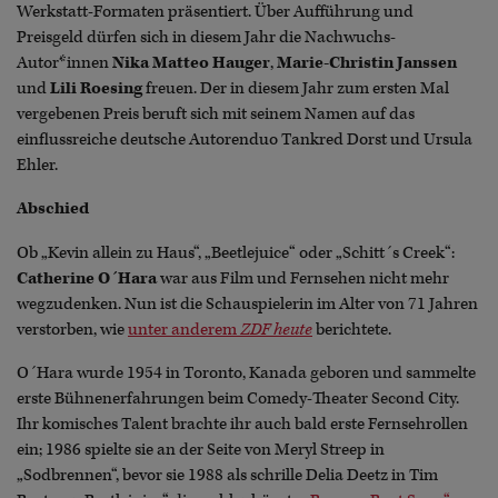
Werkstatt-Formaten präsentiert. Über Aufführung und
Preisgeld dürfen sich in diesem Jahr die Nachwuchs-
Autor*innen
Nika Matteo Hauger
,
Marie-Christin Janssen
und
Lili Roesing
freuen. Der in diesem Jahr zum ersten Mal
vergebenen Preis beruft sich mit seinem Namen auf das
einflussreiche deutsche Autorenduo Tankred Dorst und Ursula
Ehler.
Abschied
Ob „Kevin allein zu Haus“, „Beetlejuice“ oder „Schitt´s Creek“:
Catherine O´Hara
war aus Film und Fernsehen nicht mehr
wegzudenken. Nun ist die Schauspielerin im Alter von 71 Jahren
verstorben, wie
unter anderem
ZDF heute
berichtete.
O´Hara wurde 1954 in Toronto, Kanada geboren und sammelte
erste Bühnenerfahrungen beim Comedy-Theater Second City.
Ihr komisches Talent brachte ihr auch bald erste Fernsehrollen
ein; 1986 spielte sie an der Seite von Meryl Streep in
„Sodbrennen“, bevor sie 1988 als schrille Delia Deetz in Tim