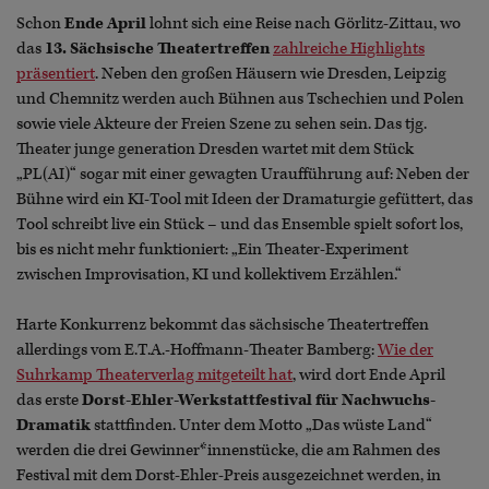
Schon
Ende April
lohnt sich eine Reise nach Görlitz-Zittau, wo
das
13. Sächsische Theatertreffen
zahlreiche Highlights
präsentiert
. Neben den großen Häusern wie Dresden, Leipzig
und Chemnitz werden auch Bühnen aus Tschechien und Polen
sowie viele Akteure der Freien Szene zu sehen sein. Das tjg.
Theater junge generation Dresden wartet mit dem Stück
„PL(AI)“ sogar mit einer gewagten Uraufführung auf: Neben der
Bühne wird ein KI-Tool mit Ideen der Dramaturgie gefüttert, das
Tool schreibt live ein Stück – und das Ensemble spielt sofort los,
bis es nicht mehr funktioniert: „Ein Theater-Experiment
zwischen Improvisation, KI und kollektivem Erzählen.“
Harte Konkurrenz bekommt das sächsische Theatertreffen
allerdings vom E.T.A.-Hoffmann-Theater Bamberg:
Wie der
Suhrkamp Theaterverlag mitgeteilt hat
, wird dort Ende April
das erste
Dorst-Ehler-Werkstattfestival für Nachwuchs-
Dramatik
stattfinden. Unter dem Motto „Das wüste Land“
werden die drei Gewinner*innenstücke, die am Rahmen des
Festival mit dem Dorst-Ehler-Preis ausgezeichnet werden, in