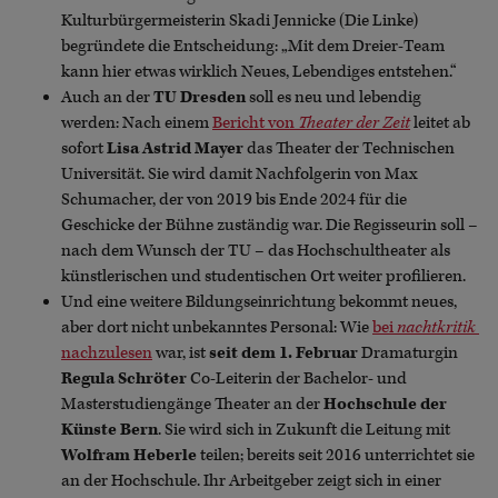
Kulturbürgermeisterin Skadi Jennicke (Die Linke)
begründete die Entscheidung: „Mit dem Dreier-Team
kann hier etwas wirklich Neues, Lebendiges entstehen.“
Auch an der
TU Dresden
soll es neu und lebendig
werden: Nach einem
Bericht von
Theater der Zeit
leitet ab
sofort
Lisa Astrid Mayer
das Theater der Technischen
Universität. Sie wird damit Nachfolgerin von Max
Schumacher, der von 2019 bis Ende 2024 für die
Geschicke der Bühne zuständig war. Die Regisseurin soll –
nach dem Wunsch der TU – das Hochschultheater als
künstlerischen und studentischen Ort weiter profilieren.
Und eine weitere Bildungseinrichtung bekommt neues,
aber dort nicht unbekanntes Personal: Wie
bei
nachtkritik
nachzulesen
war, ist
seit dem 1. Februar
Dramaturgin
Regula Schröter
Co-Leiterin der Bachelor- und
Masterstudiengänge Theater an der
Hochschule der
Künste Bern
. Sie wird sich in Zukunft die Leitung mit
Wolfram Heberle
teilen; bereits seit 2016 unterrichtet sie
an der Hochschule. Ihr Arbeitgeber zeigt sich in einer