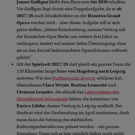
James Gaffigan
bleibt dem Haus nun
bis 2030
erhalten.
Vor Gaffigan liegt damit eine Doppelaufgabe, da er
ab
2027/28
auch Musikdirektor an der
Houston Grand
Opera
werden wird – aber dieser Aufgabe will er sich
gerne stellen: „Meine Entscheidung, meinen Vertrag mit
der Komischen Oper Berlin um weitere drei Jahre zu
verlängern, basiert auf meiner tiefen Überzeugung, dass
sie zu den derzeit bedeutendsten Opernhäusern weltweit
gehört.“
Mit der
Spielzeit 2027/28
darf gleich ein ganzes Team die
130 Kilometer lange Reise
von Mageburg nach
Leipzig
antreten: Wie das
Stadtmagazin
Kreuzer
erfahren hat,
übernehmen
Clara Weyde
,
Bastian Lomsché
und
Clemens Leander
, die aktuell das
Leitungsteam des
Magdeburger Schauspiels
bilden, die Intendanz von
Enrico Lübbe
, dessen Vertrag in Leipzig ausläuft. Der
Stadtrat wird der Neuberufung im April zustimmen, doch
muss dazu die Satzung des städtischen
Kultureigenbetriebs neu gefasst werden – ein ganzes
Intendanz-Team gab es hier nämlich bisher noch nicht.