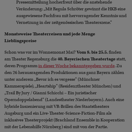
Pressemitteilung hocherfreut über die anstehende
Veränderung: „Mit Regula Schröter gewinnt die HKB eine
ausgewiesene Fachfrau mit hervorragender Kenntnis und
Vernetzung in der zeitgenössischen Theaterszene.“
Monatsweise Theaterreisen und jede Menge
Lieblingspreise
Schon was vor im Wonnemonat Mai?
Vom 8. bis 25.5.
finden
am Theater Regensburg die
40. Bayerischen Theatertage
statt,
deren Programm
in dieser Woche bekanntgegeben wurde
. Zu
den 26 herausragenden Produktionen aus ganz Bayern zählen
unter anderem „Bevor ich es vergesse“ (Münchner
Kammerspiele), „Heartship“ (Residenztheater München) und
„Trail By Jury / Gianni Schicchi – Ein juristischer
Operndoppelabend“ (Landestheater Niederbayern). Auch eine
hybride Inszenierung mit VR-Brillen des Staatstheaters
Augsburg und ein Live-Theater-Science-Fiction-Film als
inklusives Theaterprojekt (Brachland Ensemble in Kooperation
mit der Lebenshilfe Nürnberg) sind mit von der Partie.