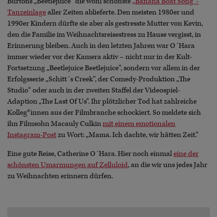
Burtons „Beetlejuice“ die wohl schönste
„Banana Boat Song“-
Tanzeinlage
aller Zeiten ablieferte. Den meisten 1980er und
1990er Kindern dürfte sie aber als gestresste Mutter von Kevin,
den die Familie im Weihnachtsreisestress zu Hause vergisst, in
Erinnerung bleiben. Auch in den letzten Jahren war O´Hara
immer wieder vor der Kamera aktiv – nicht nur in der Kult-
Fortsetzung „Beetlejuice Beetlejuice“, sondern vor allem in der
Erfolgsserie „Schitt´s Creek“, der Comedy-Produktion „The
Studio“ oder auch in der zweiten Staffel der Videospiel-
Adaption „The Last Of Us“. Ihr plötzlicher Tod hat zahlreiche
Kolleg*innen aus der Filmbranche schockiert. So meldete sich
ihn Filmsohn Macauly Culkin
mit einem emotionalen
Instagram-Post
zu Wort: „Mama. Ich dachte, wir hätten Zeit.“
Eine gute Reise, Catherine O´Hara. Hier noch einmal
eine der
schönsten Umarmungen auf Zelluloid
, an die wir uns jedes Jahr
zu Weihnachten erinnern dürfen.