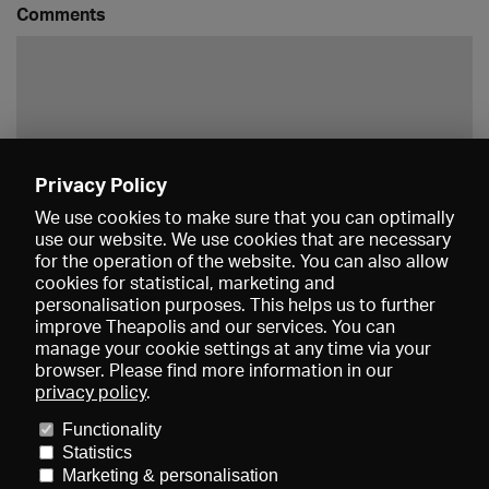
Comments
Privacy Policy
Save
We use cookies to make sure that you can optimally
use our website. We use cookies that are necessary
for the operation of the website. You can also allow
cookies for statistical, marketing and
personalisation purposes. This helps us to further
improve Theapolis and our services. You can
manage your cookie settings at any time via your
browser. Please find more information in our
privacy policy
.
Prices and memberships
KIBA
Gagenspiegel
Media data
Functionality
About us
Imprint
Conditions
Privacy
Contact
Help
Statistics
Newsletter
Marketing & personalisation