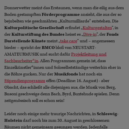
Donnerwetter meint das Erstaunen, wenn man die eilig aus dem
Boden gestampften
Förderprogramme
ansieht, die aus der so
bejubelten wie geschmähten „Kulturmilliarde“ entstehen. Die
Kulturpolitische Gesellschaft
erfindet „
Kulturgestalten
“, in
der
Kulturstiftung des Bundes
heisst es „
Dive-in
“, der
Fonds
Darstellende Künste
meint „
take care
“ und – angemessen
bieder – spricht der
BMCO
bloß von NEUSTART-
AMATEURMUSIK und sucht dafür
Projektleitung und
Sachbearbeiter*in
. Allen Programmen gemein ist, dass
Einzelkünstler*innen und Soloselbstständige weiterhin eher in
die Röhre gucken. Nur der
Musikfonds
hat noch ein
Stipendienprogramm
offen (Deadline: 16. August) - aber
Obacht, das schließt alle diejenigen aus, die Musik von Berg,
Busoni geschweige denn Bach, Byrd, Buxtehude spielen. Denn
zeitgenössisch soll es schon sein!
Leider noch einige mehr traurige Nachrichten, in
Schleswig-
Holstein
darf noch bis zum 30. August in geschlossenen
Räumen nicht gemeinsam gesungen werden. Jedenfalls