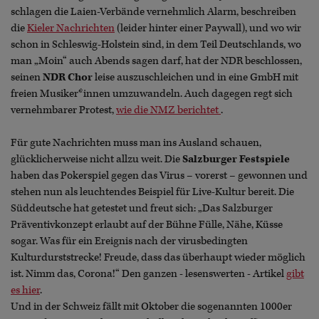
schlagen die Laien-Verbände vernehmlich Alarm, beschreiben
die
Kieler Nachrichten
(leider hinter einer Paywall), und wo wir
schon in Schleswig-Holstein sind, in dem Teil Deutschlands, wo
man „Moin“ auch Abends sagen darf, hat der NDR beschlossen,
seinen
NDR Chor
leise auszuschleichen und in eine GmbH mit
freien Musiker*innen umzuwandeln. Auch dagegen regt sich
vernehmbarer Protest,
wie die NMZ berichtet
.
Für gute Nachrichten muss man ins Ausland schauen,
glücklicherweise nicht allzu weit. Die
Salzburger Festspiele
haben das Pokerspiel gegen das Virus – vorerst – gewonnen und
stehen nun als leuchtendes Beispiel für Live-Kultur bereit. Die
Süddeutsche hat getestet und freut sich: „Das Salzburger
Präventivkonzept erlaubt auf der Bühne Fülle, Nähe, Küsse
sogar. Was für ein Ereignis nach der virusbedingten
Kulturdurststrecke! Freude, dass das überhaupt wieder möglich
ist. Nimm das, Corona!“ Den ganzen - lesenswerten - Artikel
gibt
es hier
.
Und in der Schweiz fällt mit Oktober die sogenannten 1000er