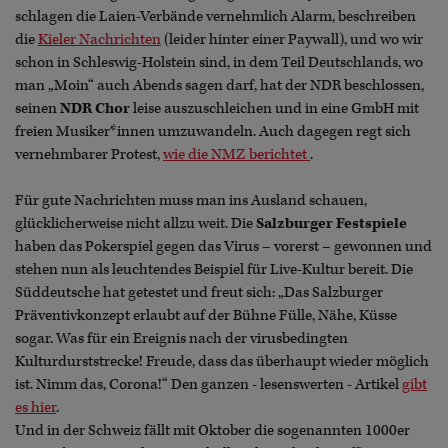
schlagen die Laien-Verbände vernehmlich Alarm, beschreiben
die
Kieler Nachrichten
(leider hinter einer Paywall), und wo wir
schon in Schleswig-Holstein sind, in dem Teil Deutschlands, wo
man „Moin“ auch Abends sagen darf, hat der NDR beschlossen,
seinen
NDR Chor
leise auszuschleichen und in eine GmbH mit
freien Musiker*innen umzuwandeln. Auch dagegen regt sich
vernehmbarer Protest,
wie die NMZ berichtet
.
Für gute Nachrichten muss man ins Ausland schauen,
glücklicherweise nicht allzu weit. Die
Salzburger Festspiele
haben das Pokerspiel gegen das Virus – vorerst – gewonnen und
stehen nun als leuchtendes Beispiel für Live-Kultur bereit. Die
Süddeutsche hat getestet und freut sich: „Das Salzburger
Präventivkonzept erlaubt auf der Bühne Fülle, Nähe, Küsse
sogar. Was für ein Ereignis nach der virusbedingten
Kulturdurststrecke! Freude, dass das überhaupt wieder möglich
ist. Nimm das, Corona!“ Den ganzen - lesenswerten - Artikel
gibt
es hier
.
Und in der Schweiz fällt mit Oktober die sogenannten 1000er