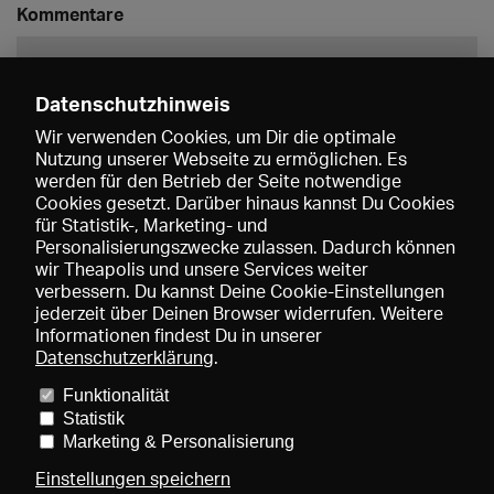
Kommentare
Datenschutzhinweis
Wir verwenden Cookies, um Dir die optimale
Nutzung unserer Webseite zu ermöglichen. Es
werden für den Betrieb der Seite notwendige
Speichern
Cookies gesetzt. Darüber hinaus kannst Du Cookies
für Statistik-, Marketing- und
Personalisierungszwecke zulassen. Dadurch können
wir Theapolis und unsere Services weiter
verbessern. Du kannst Deine Cookie-Einstellungen
jederzeit über Deinen Browser widerrufen. Weitere
Informationen findest Du in unserer
Datenschutzerklärung
.
Funktionalität
Preise und Mitgliedschaften
KIBA
Gagenspiegel
Statistik
Mediadaten
Über uns
Impressum
AGB
Datenschutz
Marketing & Personalisierung
Kontakt
Hilfe
Newsletter
Einstellungen speichern