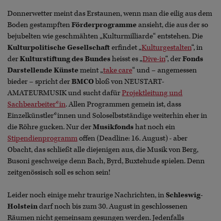
Donnerwetter meint das Erstaunen, wenn man die eilig aus dem
Boden gestampften
Förderprogramme
ansieht, die aus der so
bejubelten wie geschmähten „Kulturmilliarde“ entstehen. Die
Kulturpolitische Gesellschaft
erfindet „
Kulturgestalten
“, in
der
Kulturstiftung des Bundes
heisst es „
Dive-in
“, der
Fonds
Darstellende Künste
meint „
take care
“ und – angemessen
bieder – spricht der
BMCO
bloß von NEUSTART-
AMATEURMUSIK und sucht dafür
Projektleitung und
Sachbearbeiter*in
. Allen Programmen gemein ist, dass
Einzelkünstler*innen und Soloselbstständige weiterhin eher in
die Röhre gucken. Nur der
Musikfonds
hat noch ein
Stipendienprogramm
offen (Deadline: 16. August) - aber
Obacht, das schließt alle diejenigen aus, die Musik von Berg,
Busoni geschweige denn Bach, Byrd, Buxtehude spielen. Denn
zeitgenössisch soll es schon sein!
Leider noch einige mehr traurige Nachrichten, in
Schleswig-
Holstein
darf noch bis zum 30. August in geschlossenen
Räumen nicht gemeinsam gesungen werden. Jedenfalls