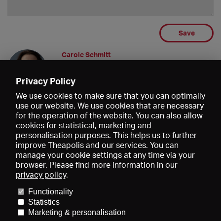
Save
Carole Schmitt
Rechtsanwältin
14.07.2021 15:09
Privacy Policy
We use cookies to make sure that you can optimally
use our website. We use cookies that are necessary
for the operation of the website. You can also allow
cookies for statistical, marketing and
personalisation purposes. This helps us to further
improve Theapolis and our services. You can
manage your cookie settings at any time via your
browser. Please find more information in our
privacy policy
.
Prices and memberships
KIBA
Gagenspiegel
Media data
Functionality
About us
Imprint
Conditions
Privacy
Contact
Help
Statistics
Newsletter
Marketing & personalisation