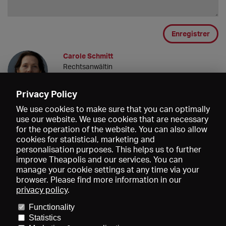
Enregistrer
Carole Schmitt
Rechtsanwältin
14.07.2021 15:09
Privacy Policy
We use cookies to make sure that you can optimally
use our website. We use cookies that are necessary
for the operation of the website. You can also allow
cookies for statistical, marketing and
personalisation purposes. This helps us to further
improve Theapolis and our services. You can
manage your cookie settings at any time via your
browser. Please find more information in our
privacy policy
.
Prix et adhésions
KIBA
Gagenspiegel
Functionality
Données médiatiques
Qui sommes-nous?
Mentions légales
Statistics
Conditions générales de vente
Protection des données