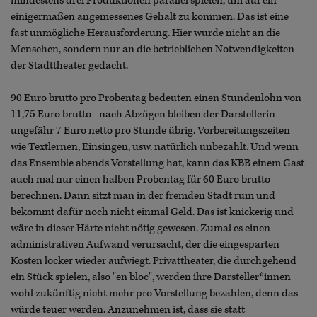
mindestens drei Produktionen parallel spielen, um auf ein
einigermaßen angemessenes Gehalt zu kommen. Das ist eine
fast unmögliche Herausforderung. Hier wurde nicht an die
Menschen, sondern nur an die betrieblichen Notwendigkeiten
der Stadttheater gedacht.
90 Euro brutto pro Probentag bedeuten einen Stundenlohn von
11,75 Euro brutto - nach Abzügen bleiben der Darstellerin
ungefähr 7 Euro netto pro Stunde übrig. Vorbereitungszeiten
wie Textlernen, Einsingen, usw. natürlich unbezahlt. Und wenn
das Ensemble abends Vorstellung hat, kann das KBB einem Gast
auch mal nur einen halben Probentag für 60 Euro brutto
berechnen. Dann sitzt man in der fremden Stadt rum und
bekommt dafür noch nicht einmal Geld. Das ist knickerig und
wäre in dieser Härte nicht nötig gewesen. Zumal es einen
administrativen Aufwand verursacht, der die eingesparten
Kosten locker wieder aufwiegt. Privattheater, die durchgehend
ein Stück spielen, also "en bloc", werden ihre Darsteller*innen
wohl zukünftig nicht mehr pro Vorstellung bezahlen, denn das
würde teuer werden. Anzunehmen ist, dass sie statt