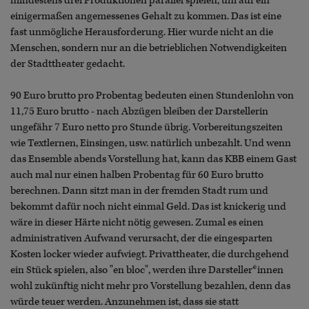
mindestens drei Produktionen parallel spielen, um auf ein
einigermaßen angemessenes Gehalt zu kommen. Das ist eine
fast unmögliche Herausforderung. Hier wurde nicht an die
Menschen, sondern nur an die betrieblichen Notwendigkeiten
der Stadttheater gedacht.
90 Euro brutto pro Probentag bedeuten einen Stundenlohn von
11,75 Euro brutto - nach Abzügen bleiben der Darstellerin
ungefähr 7 Euro netto pro Stunde übrig. Vorbereitungszeiten
wie Textlernen, Einsingen, usw. natürlich unbezahlt. Und wenn
das Ensemble abends Vorstellung hat, kann das KBB einem Gast
auch mal nur einen halben Probentag für 60 Euro brutto
berechnen. Dann sitzt man in der fremden Stadt rum und
bekommt dafür noch nicht einmal Geld. Das ist knickerig und
wäre in dieser Härte nicht nötig gewesen. Zumal es einen
administrativen Aufwand verursacht, der die eingesparten
Kosten locker wieder aufwiegt. Privattheater, die durchgehend
ein Stück spielen, also "en bloc", werden ihre Darsteller*innen
wohl zukünftig nicht mehr pro Vorstellung bezahlen, denn das
würde teuer werden. Anzunehmen ist, dass sie statt