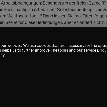
en Arbeitsbedingungen: Besonders in der freien Szene füh
en kann, häufig zu erheblicher Selbstausbeutung. Das zu
 am Welttheatertag!..." Dann lassen Sie mal Taten folgen
ien Szene für diese Bedingungen, aber es ändert sich ni
umms? Willi Schlüter, Theater in der List Hannover www
our website. We use cookies that are necessary for the opera
s helps us to further improve Theapolis and our services. Yo
icy
.
s and memberships
KIBA
Gagenspiegel
Media data
About us
I
Conditions
Privacy
Contact
Help
Newsletter