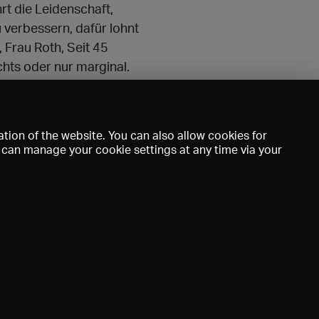
rt die Leidenschaft,
 verbessern, dafür lohnt
, Frau Roth, Seit 45
chts oder nur marginal.
.theaterinderlist.de
tion of the website. You can also allow cookies for
u can manage your cookie settings at any time via your
mprint
DE
EN
FR