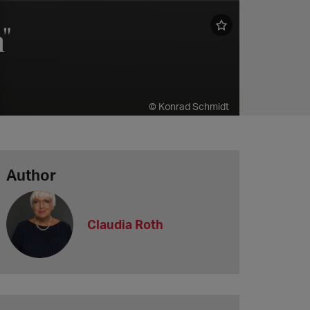
"
© Konrad Schmidt
Author
Claudia Roth