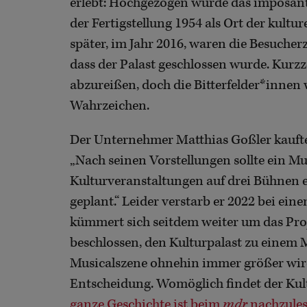
erlebt: Hochgezogen wurde das imposant
der Fertigstellung 1954 als Ort der kultu
später, im Jahr 2016, waren die Besuche
dass der Palast geschlossen wurde. Kurz
abzureißen, doch die Bitterfelder*innen w
Wahrzeichen.
Der Unternehmer Matthias Goßler kaufte 
„Nach seinen Vorstellungen sollte ein M
Kulturveranstaltungen auf drei Bühnen 
geplant.“ Leider verstarb er 2022 bei ei
kümmert sich seitdem weiter um das Pro
beschlossen, den Kulturpalast zu einem 
Musicalszene ohnehin immer größer wird,
Entscheidung. Womöglich findet der Kult
ganze Geschichte ist beim
mdr
nachzule