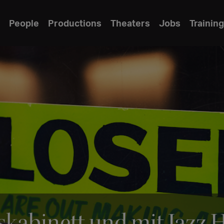
People
Productions
Theaters
Jobs
Training
skabinett und mit Jazz