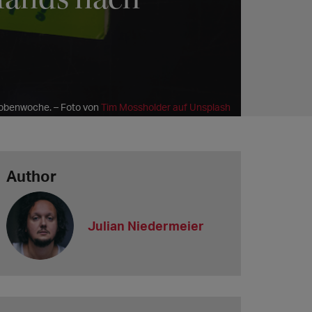
robenwoche. – Foto von
Tim Mossholder auf Unsplash
Author
Julian Niedermeier