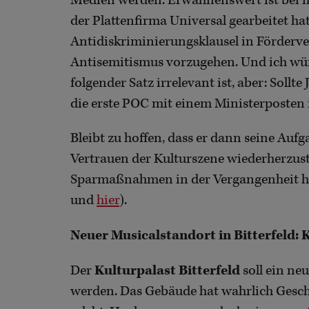
Medien werden. Erwähnenswert ist bei ih
der Plattenfirma Universal gearbeitet hat
Antidiskriminierungsklausel in Förderv
Antisemitismus vorzugehen. Und ich wüns
folgender Satz irrelevant ist, aber: Sollte
die erste POC mit einem Ministerposten
Bleibt zu hoffen, dass er dann seine Au
Vertrauen der Kulturszene wiederherzuste
Sparmaßnahmen in der Vergangenheit heil
und
hier
).
Neuer Musicalstandort in Bitterfeld: 
Der
Kulturpalast Bitterfeld
soll ein ne
werden. Das Gebäude hat wahrlich Gesch