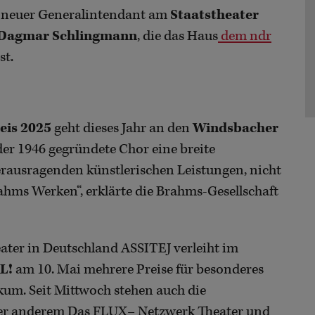
 neuer Generalintendant am
Staatstheater
Dagmar Schlingmann
, die das Haus
dem ndr
st.
is 2025
geht dieses Jahr an den
Windsbacher
 der 1946 gegründete Chor eine breite
erausragenden künstlerischen Leistungen, nicht
ahms Werken“, erklärte die Brahms-Gesellschaft
ater in Deutschland ASSITEJ verleiht im
L!
am 10. Mai mehrere Preise für besonderes
kum. Seit Mittwoch stehen auch die
ter anderem Das FLUX– Netzwerk Theater und