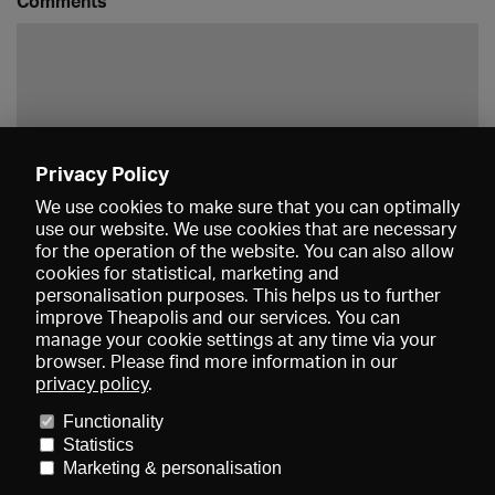
Comments
Privacy Policy
Save
We use cookies to make sure that you can optimally
use our website. We use cookies that are necessary
for the operation of the website. You can also allow
cookies for statistical, marketing and
personalisation purposes. This helps us to further
improve Theapolis and our services. You can
manage your cookie settings at any time via your
browser. Please find more information in our
privacy policy
.
Prices and memberships
KIBA
Gagenspiegel
Media data
Functionality
About us
Imprint
Conditions
Privacy
Contact
Help
Statistics
Newsletter
Marketing & personalisation