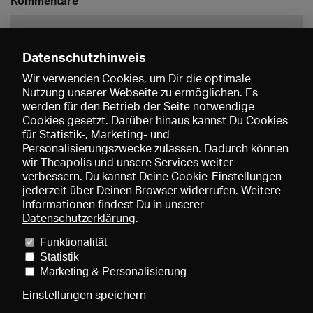
Kommentare
Datenschutzhinweis
Wir verwenden Cookies, um Dir die optimale
Nutzung unserer Webseite zu ermöglichen. Es
werden für den Betrieb der Seite notwendige
Speichern
Cookies gesetzt. Darüber hinaus kannst Du Cookies
für Statistik-, Marketing- und
Personalisierungszwecke zulassen. Dadurch können
wir Theapolis und unsere Services weiter
verbessern. Du kannst Deine Cookie-Einstellungen
jederzeit über Deinen Browser widerrufen. Weitere
Informationen findest Du in unserer
Datenschutzerklärung
.
Funktionalität
Preise und Mitgliedschaften
KIBA
Gagenspiegel
Statistik
Mediadaten
Über uns
Impressum
AGB
Datenschutz
Marketing & Personalisierung
Kontakt
Hilfe
Newsletter
Einstellungen speichern