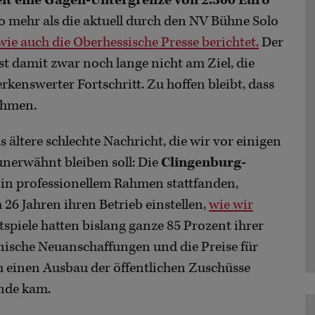
it eine Gagen-Untergrenze von 2.300 Euro
 mehr als die aktuell durch den NV Bühne Solo
wie auch die Oberhessische Presse berichtet.
Der
 damit zwar noch lange nicht am Ziel, die
kenswerter Fortschritt. Zu hoffen bleibt, dass
ehmen.
 ältere schlechte Nachricht, die wir vor einigen
unerwähnt bleiben soll: Die
Clingenburg-
s in professionellem Rahmen stattfanden,
26 Jahren ihren Betrieb einstellen,
wie wir
tspiele hatten bislang ganze 85 Prozent ihrer
nische Neuanschaffungen und die Preise für
ch einen Ausbau der öffentlichen Zuschüsse
nde kam.