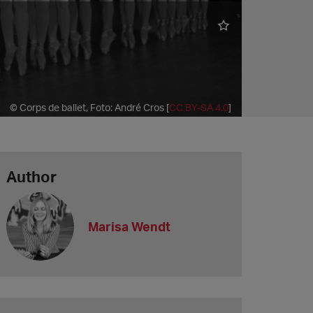
© Corps de ballet, Foto: André Cros [
CC BY-SA 4.0
]
Author
Marisa Wendt