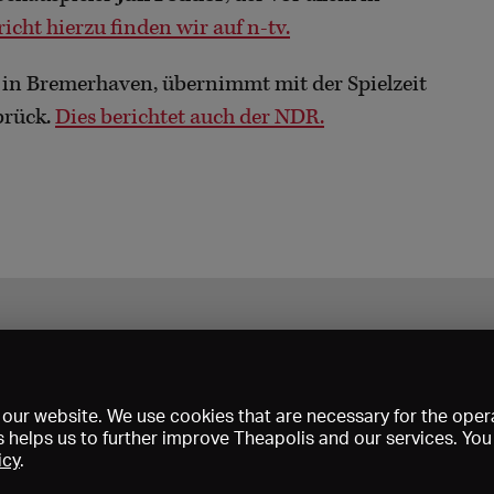
icht hierzu finden wir auf n-tv.
t in Bremerhaven, übernimmt mit der Spielzeit
brück.
Dies berichtet auch der NDR.
our website. We use cookies that are necessary for the opera
s helps us to further improve Theapolis and our services. Yo
icy
.