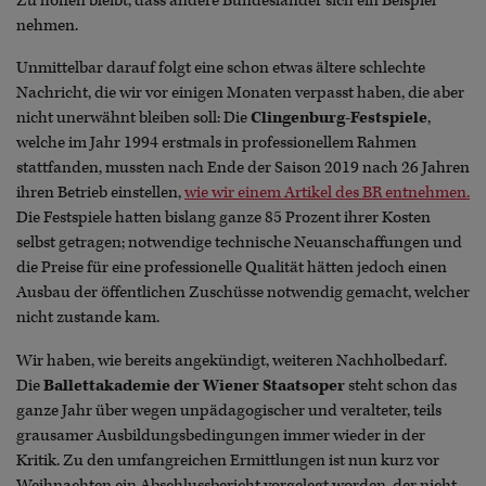
Zu hoffen bleibt, dass andere Bundesländer sich ein Beispiel
nehmen.
Unmittelbar darauf folgt eine schon etwas ältere schlechte
Nachricht, die wir vor einigen Monaten verpasst haben, die aber
nicht unerwähnt bleiben soll: Die
Clingenburg-Festspiele
,
welche im Jahr 1994 erstmals in professionellem Rahmen
stattfanden, mussten nach Ende der Saison 2019 nach 26 Jahren
ihren Betrieb einstellen,
wie wir einem Artikel des BR entnehmen.
Die Festspiele hatten bislang ganze 85 Prozent ihrer Kosten
selbst getragen; notwendige technische Neuanschaffungen und
die Preise für eine professionelle Qualität hätten jedoch einen
Ausbau der öffentlichen Zuschüsse notwendig gemacht, welcher
nicht zustande kam.
Wir haben, wie bereits angekündigt, weiteren Nachholbedarf.
Die
Ballettakademie der Wiener Staatsoper
steht schon das
ganze Jahr über wegen unpädagogischer und veralteter, teils
grausamer Ausbildungsbedingungen immer wieder in der
Kritik. Zu den umfangreichen Ermittlungen ist nun kurz vor
Weihnachten ein Abschlussbericht vorgelegt worden, der nicht