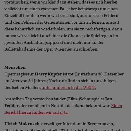
vortäuschen; wenn wir klar dazu stehen, dass es sich hierbei
vielleicht um einen extremen Fall, aber keineswegs um einen
Einzelfall handelt; wenn wir bereit sind, aus unseren Fehlern
und den Fehlern der Generationen vor uns zu lernen, anstatt
diese beharrlich zu wiederholen, um sie zu rechtfertigen; dann
haben wir vielleicht auch hier die Chance, die Spielregeln im
gesamten Ausbildungsapparat und nicht nur an der
Ballettakademie der Oper Wien neu zu schreiben.
Menschen
Opernregisseur
Harry Kupfer
ist tot. Er starb am 30. Dezember
im Alter von 84 Jahren; Nachrufe finden sich in unzähligen
deutschen Medien,
unter anderem in der WELT.
Am selben Tag verstorben ist der (Film-)Schauspieler
Jan
Fedder
, der vor allem in Norddeutschland bekannt war.
Einen
Bericht hierzu finden wir auf n-tv.
Ulrich Mokrusch
, derzeitiger Intendant in Bremerhaven,
übernimmt mit der Spielzeit 2020/21 die Intendanz am Theater