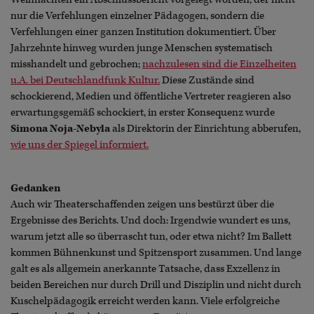
nur die Verfehlungen einzelner Pädagogen, sondern die
Verfehlungen einer ganzen Institution dokumentiert. Über
Jahrzehnte hinweg wurden junge Menschen systematisch
misshandelt und gebrochen;
nachzulesen sind die Einzelheiten
u.A. bei Deutschlandfunk Kultur.
Diese Zustände sind
schockierend, Medien und öffentliche Vertreter reagieren also
erwartungsgemäß schockiert, in erster Konsequenz wurde
Simona Noja-Nebyla
als Direktorin der Einrichtung abberufen,
wie uns der Spiegel informiert.
Gedanken
Auch wir Theaterschaffenden zeigen uns bestürzt über die
Ergebnisse des Berichts. Und doch: Irgendwie wundert es uns,
warum jetzt alle so überrascht tun, oder etwa nicht? Im Ballett
kommen Bühnenkunst und Spitzensport zusammen. Und lange
galt es als allgemein anerkannte Tatsache, dass Exzellenz in
beiden Bereichen nur durch Drill und Disziplin und nicht durch
Kuschelpädagogik erreicht werden kann. Viele erfolgreiche