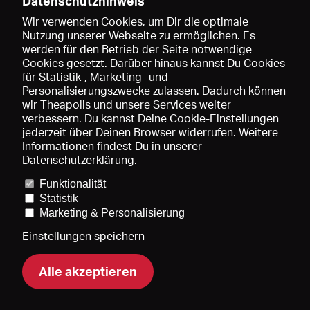
Datenschutzhinweis
Wir verwenden Cookies, um Dir die optimale
Nutzung unserer Webseite zu ermöglichen. Es
werden für den Betrieb der Seite notwendige
Speichern
Cookies gesetzt. Darüber hinaus kannst Du Cookies
für Statistik-, Marketing- und
Personalisierungszwecke zulassen. Dadurch können
wir Theapolis und unsere Services weiter
verbessern. Du kannst Deine Cookie-Einstellungen
jederzeit über Deinen Browser widerrufen. Weitere
Informationen findest Du in unserer
Datenschutzerklärung
.
Funktionalität
Preise und Mitgliedschaften
KIBA
Gagenspiegel
Statistik
Mediadaten
Über uns
Impressum
AGB
Datenschutz
Marketing & Personalisierung
Kontakt
Hilfe
Newsletter
Einstellungen speichern
Alle akzeptieren
DE
EN
FR