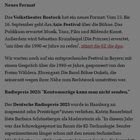
Neues Format
Das
Volkstheater Rostock
hat ein neues Format: Vom 15. Bis
16. September geht das
Axis-Festival
über die Bühne. Das
Publikum erwartet Musik, Tanz, Film und Bildende Kunst.
Außerdem wird Sebastian Krumbiegel (Die Prinzen) erwartet,
"um über die 1990-er Jahre zu reden",
zitiert die SZ die dpa
.
Wir warten noch auf ein entsprechendes Festival in Bayern mit
einem Gespräch über die 1980-er Jahre, gesponsert von den
Freien Wählern. Ehrengast: Die Band Böhse Onkelz, die
seinerzeit wegen ihrer Nähe zum Rechtsrock umstritten war.
Radiopreis 2023: "Kontoauszüge kann man nicht senden."
Der
Deutsche Radiopreis 2023
wurde in Hamburg an
insgesamt zehn Preisträger*innen verliehen, Katrin Bauerfeind
löste Barbara Schöneberger als Moderatorin ab. "In diesem Jahr
war das Schreckgespenst im Raum die KI-Technologie. Sender
experimentieren länger schon mit den neuen technischen