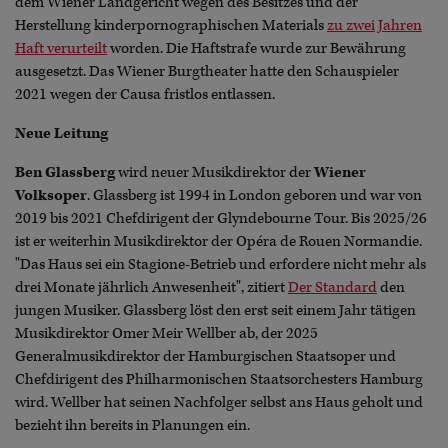
dem Wiener Landgericht wegen des Besitzes und der
Herstellung kinderpornographischen Materials
zu zwei Jahren
Haft verurteilt
worden. Die Haftstrafe wurde zur Bewährung
ausgesetzt. Das Wiener Burgtheater hatte den Schauspieler
2021 wegen der Causa fristlos entlassen.
Neue Leitung
Ben Glassberg
wird neuer Musikdirektor der
Wiener
Volksoper
. Glassberg ist 1994 in London geboren und war von
2019 bis 2021 Chefdirigent der Glyndebourne Tour. Bis 2025/26
ist er weiterhin Musikdirektor der Opéra de Rouen Normandie.
"Das Haus sei ein Stagione-Betrieb und erfordere nicht mehr als
drei Monate jährlich Anwesenheit", zitiert
Der Standard
den
jungen Musiker. Glassberg löst den erst seit einem Jahr tätigen
Musikdirektor Omer Meir Wellber ab, der 2025
Generalmusikdirektor der Hamburgischen Staatsoper und
Chefdirigent des Philharmonischen Staatsorchesters Hamburg
wird. Wellber hat seinen Nachfolger selbst ans Haus geholt und
bezieht ihn bereits in Planungen ein.