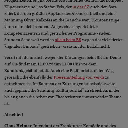
Möglichkeiten, es gibt bereits erste Internet-Sender, die komplett
KI-generiert sind", so Stefan Fels, der
in der SZ
auch den Satz
zitiert, der den größten Applaus des Abends erhielt und eine
Mahnung Oliver Kalkofes an die Branche war: "Kontoauszüge
kann man nicht senden." Angesichts eingerichteter
Kompetenzzentren und gestrichener Programme - sieben
Stunden Sendezeit werden
allein beim BR
wegen des vielzitierten
"digitalen Umbaus" gestrichen - erstaunt der Beifall nicht.
Ver.di ruft denn auch wegen der Kürzungen beim BR zur Demo
auf. Sie findet am
11.09.23 um 11.00 Uhr
vor dem
Rundfunkgebäude statt. Auch eine Petition ist auf den Weg
gebracht, die ebenfalls der
Pressemitteilung von Ver.di
zu
entnehmen ist. Im Rahmen der Kürzungen ist beispielsweise
auch geplant, die Sendung "Kulturjournal" zu streichen, in der
bislang auch die Arbeit von Theaterleuten immer wieder Thema
ist.
Abschied
Claus Helmer
, Intendant der Frankfurter Komödie und des