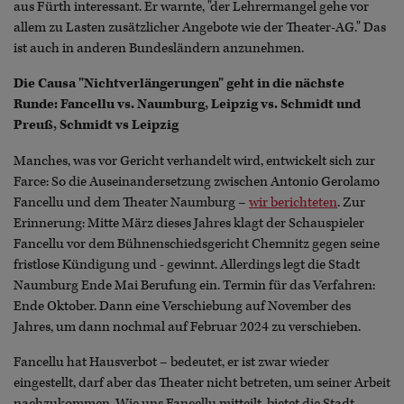
aus Fürth interessant. Er warnte, "der Lehrermangel gehe vor
allem zu Lasten zusätzlicher Angebote wie der Theater-AG." Das
ist auch in anderen Bundesländern anzunehmen.
Die Causa "Nichtverlängerungen" geht in die nächste
Runde: Fancellu vs. Naumburg, Leipzig vs. Schmidt und
Preuß, Schmidt vs Leipzig
Manches, was vor Gericht verhandelt wird, entwickelt sich zur
Farce: So die Auseinandersetzung zwischen Antonio Gerolamo
Fancellu und dem Theater Naumburg –
wir berichteten
. Zur
Erinnerung: Mitte März dieses Jahres klagt der Schauspieler
Fancellu vor dem Bühnenschiedsgericht Chemnitz gegen seine
fristlose Kündigung und - gewinnt. Allerdings legt die Stadt
Naumburg Ende Mai Berufung ein. Termin für das Verfahren:
Ende Oktober. Dann eine Verschiebung auf November des
Jahres, um dann nochmal auf Februar 2024 zu verschieben.
Fancellu hat Hausverbot – bedeutet, er ist zwar wieder
eingestellt, darf aber das Theater nicht betreten, um seiner Arbeit
nachzukommen. Wie uns Fancellu mitteilt, bietet die Stadt