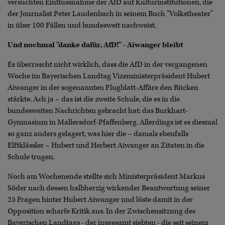
versuchten Einflussnahme der AfD auf Kulturinstitutionen, die
der Journalist Peter Laudenbach in seinem Buch "Volkstheater"
in über 100 Fällen und bundesweit nachweist.
Und nochmal "danke dafür, AfD!" - Aiwanger bleibt
Es überrascht nicht wirklich, dass die AfD in der vergangenen
Woche im Bayerischen Landtag Vizeministerpräsident Hubert
Aiwanger in der sogenannten Flugblatt-Affäre den Rücken
stärkte. Ach ja – das ist die zweite Schule, die es in die
bundesweiten Nachrichten gebracht hat: das Burkhart-
Gymnasium in Mallersdorf-Pfaffenberg. Allerdings ist es diesmal
so ganz anders gelagert, was hier die – damals ebenfalls
Elftklässler – Hubert und Herbert Aiwanger an Zitaten in die
Schule trugen.
Noch am Wochenende stellte sich Ministerpräsident Markus
Söder nach dessen halbherzig wirkender Beantwortung seiner
25 Fragen hinter Hubert Aiwanger und löste damit in der
Opposition scharfe Kritik aus. In der Zwischensitzung des
Bayerischen Landtags - der insgesamt siebten - die seit seinem