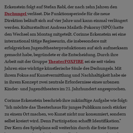
Eckenstein folgt auf Stefan Rabl, der nach zehn Jahren den
Dschungel
verlässt. Die Funktionsperiode für die neue
Direktion beläuft sich auf vier Jahre und kann einmal verlängert
werden. Kulturstadtrat Andreas Mailath-Pokorny (SPÖ) hatte
den Wechsel am Montag mitgeteilt. Corinne Eckenstein sei eine
international tätige Regisseurin, die insbesondere mit
erfolgreichen Jugendtheaterproduktionen auf sich aufmerksam
gemacht habe, begründete er die Entscheidung. Durch ihre
Arbeit mit der Gruppe
TheaterFOXFIRE
sei sie seit vielen
Jahren eine wichtige künstlerische Säule des Dschungels. Mit
ihrem Fokus auf Kunstvermittlung und Nachhaltigkeit habe sie
in ihrem Konzept zwei zentrale Erfordernisse eines urbanen
Kinder- und Jugendtheaters im 21. Jahrhundert angesprochen.
Corinne Eckenstein beschrieb ihre zukünftige Aufgabe wie folgt:
“Ich möchte das Theaterhaus für junges Publikum noch stärker
zu einem Ort machen, wo Kunst nicht nur konsumiert, sondern
selbst kreiert wird. Denn Partizipation schafft Identifikation.”
Der Kern des Spielplans soll weiterhin durch die freie Szene