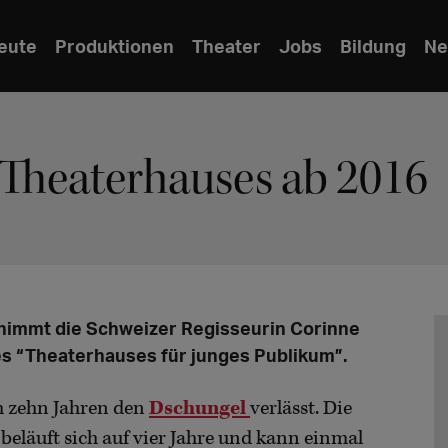
eute
Produktionen
Theater
Jobs
Bildung
Ne
 Theaterhauses ab 2016
nimmt die Schweizer Regisseurin Corinne
es “Theaterhauses für junges Publikum”.
ch zehn Jahren den
Dschungel
verlässt. Die
beläuft sich auf vier Jahre und kann einmal