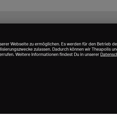
erer Webseite zu ermöglichen. Es werden für den Betrieb de
nalisierungszwecke zulassen. Dadurch können wir Theapolis un
rrufen. Weitere Informationen findest Du in unserer
Datensc
ise und Mitgliedschaften
KIBA
Gagenspiegel
Mediadaten
Über 
Impressum
AGB
Datenschutz
Kontakt
Hilfe
Newsletter