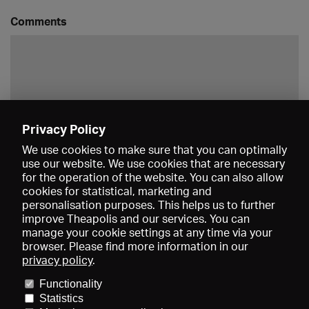
Comments
Privacy Policy
Save
We use cookies to make sure that you can optimally
use our website. We use cookies that are necessary
for the operation of the website. You can also allow
cookies for statistical, marketing and
personalisation purposes. This helps us to further
improve Theapolis and our services. You can
manage your cookie settings at any time via your
browser. Please find more information in our
privacy policy
.
Prices and memberships
KIBA
Gagenspiegel
Media data
Functionality
About us
Imprint
Conditions
Privacy
Contact
Help
Statistics
Newsletter