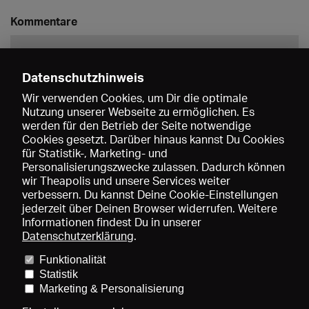
Kommentare
Datenschutzhinweis
Wir verwenden Cookies, um Dir die optimale
Nutzung unserer Webseite zu ermöglichen. Es
werden für den Betrieb der Seite notwendige
Speichern
Cookies gesetzt. Darüber hinaus kannst Du Cookies
für Statistik-, Marketing- und
Personalisierungszwecke zulassen. Dadurch können
wir Theapolis und unsere Services weiter
verbessern. Du kannst Deine Cookie-Einstellungen
jederzeit über Deinen Browser widerrufen. Weitere
Informationen findest Du in unserer
Datenschutzerklärung
.
Funktionalität
Preise und Mitgliedschaften
KIBA
Gagenspiegel
Statistik
Mediadaten
Über uns
Impressum
AGB
Datenschutz
Marketing & Personalisierung
Kontakt
Hilfe
Newsletter