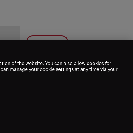
Save
tion of the website. You can also allow cookies for
u can manage your cookie settings at any time via your
mprint
DE
EN
FR