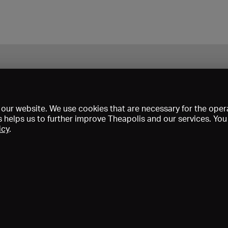
our website. We use cookies that are necessary for the opera
s helps us to further improve Theapolis and our services. Yo
icy
.
s and memberships
KIBA
Gagenspiegel
Media data
About us
I
Conditions
Privacy
Contact
Help
Newsletter