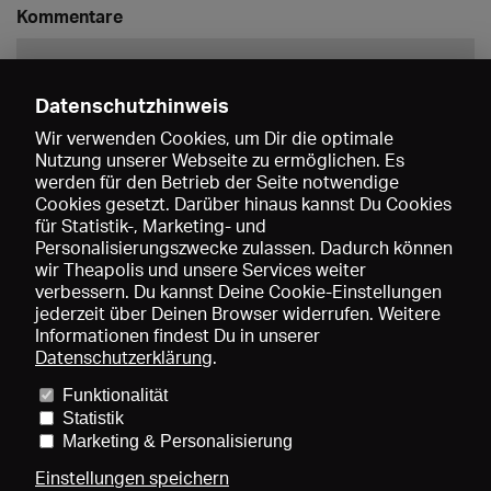
Kommentare
Datenschutzhinweis
Wir verwenden Cookies, um Dir die optimale
Nutzung unserer Webseite zu ermöglichen. Es
werden für den Betrieb der Seite notwendige
Speichern
Cookies gesetzt. Darüber hinaus kannst Du Cookies
für Statistik-, Marketing- und
Personalisierungszwecke zulassen. Dadurch können
wir Theapolis und unsere Services weiter
verbessern. Du kannst Deine Cookie-Einstellungen
jederzeit über Deinen Browser widerrufen. Weitere
Informationen findest Du in unserer
Datenschutzerklärung
.
Funktionalität
Preise und Mitgliedschaften
KIBA
Gagenspiegel
Statistik
Mediadaten
Über uns
Impressum
AGB
Datenschutz
Marketing & Personalisierung
Kontakt
Hilfe
Newsletter
Einstellungen speichern