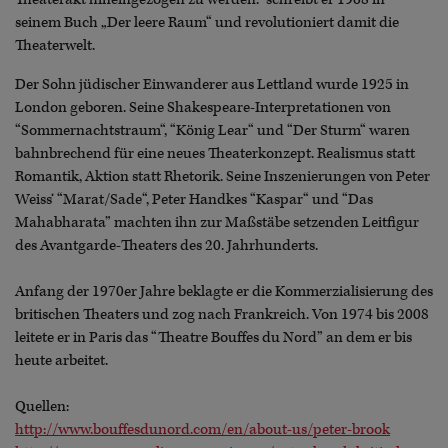
seinem Buch „Der leere Raum“ und revolutioniert damit die
Theaterwelt.
Der Sohn jüdischer Einwanderer aus Lettland wurde 1925 in
London geboren. Seine Shakespeare-Interpretationen von
“Sommernachtstraum“, “König Lear“ und “Der Sturm“ waren
bahnbrechend für eine neues Theaterkonzept. Realismus statt
Romantik, Aktion statt Rhetorik. Seine Inszenierungen von Peter
Weiss‘ “Marat/Sade“, Peter Handkes “Kaspar“ und “Das
Mahabharata” machten ihn zur Maßstäbe setzenden Leitfigur
des Avantgarde-Theaters des 20. Jahrhunderts.
Anfang der 1970er Jahre beklagte er die Kommerzialisierung des
britischen Theaters und zog nach Frankreich. Von 1974 bis 2008
leitete er in Paris das “Theatre Bouffes du Nord” an dem er bis
heute arbeitet.
Quellen:
http://www.bouffesdunord.com/en/about-us/peter-brook