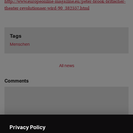
http://www.europeonline-magazine.eu/peter-brook-britischer-
theater-revolutionaer-wird-90_382557.html
Tags
Menschen
All news
Comments
Privacy Policy
Save