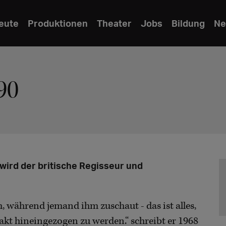
eute
Produktionen
Theater
Jobs
Bildung
Ne
90
ird der britische Regisseur und
 während jemand ihm zuschaut - das ist alles,
akt hineingezogen zu werden.“ schreibt er 1968