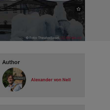
© Foto: TheaterBasel,
CC BY-SA 4.0
Author
Alexander von Nell