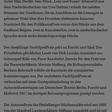
Autor Stijn Devillé. Sein Stück „Leni und Susan“ (übersetzt aus
dem Niederländischen von Uwe Dethier) erhielt die meisten
Stimmen der Zuschauer, die im Anschluss an die Lesungen in
geheimer Wahl über ihre Favoriten abstimmen konnten.
Nominiert für den PublikumsPreis waren drei Stücke aus dem
Gastland Belgien, zwei in französischer, zwei in niederländischer
Sprache sowie sechs deutschsprachige Stücke.
Der diesjährige NachSpielPreis geht an Furcht und Ekel. Das
Privatleben glücklicher Leute von Dirk Laucke, inszeniert am
Schauspiel Köln von Pınar Karabulut. Jurorin für den Preis war
die Theaterkritikerin Mounia Meiborg, die Kulturjournalistin
Barbara Behrendt wählte als Kuratorin die nominierten
Inszenierungen aus. Der undotierte NachSpielPreis ist
verbunden mit einer Gastspieleinladung zu den
Autorentheatertagen am Deutschen Theater Berlin, Furcht und
Ekelwird 2017 im dortigen Rahmenprogramm gezeigt werden.
Der AutorenPreis des Heidelberger Stückemarkts wird seit 2008
von der Manfred Lautenschläger-Stiftung ausgelobt und ist mit