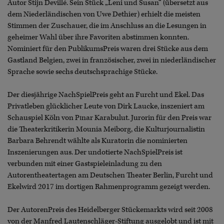
Autor Stijn Devillé. Sein Stück „Leni und Susan“ (übersetzt aus
dem Niederländischen von Uwe Dethier) erhielt die meisten
Stimmen der Zuschauer, die im Anschluss an die Lesungen in
geheimer Wahl über ihre Favoriten abstimmen konnten.
Nominiert für den PublikumsPreis waren drei Stücke aus dem
Gastland Belgien, zwei in französischer, zwei in niederländischer
Sprache sowie sechs deutschsprachige Stücke.
Der diesjährige NachSpielPreis geht an Furcht und Ekel. Das
Privatleben glücklicher Leute von Dirk Laucke, inszeniert am
Schauspiel Köln von Pınar Karabulut. Jurorin für den Preis war
die Theaterkritikerin Mounia Meiborg, die Kulturjournalistin
Barbara Behrendt wählte als Kuratorin die nominierten
Inszenierungen aus. Der undotierte NachSpielPreis ist
verbunden mit einer Gastspieleinladung zu den
Autorentheatertagen am Deutschen Theater Berlin, Furcht und
Ekelwird 2017 im dortigen Rahmenprogramm gezeigt werden.
Der AutorenPreis des Heidelberger Stückemarkts wird seit 2008
von der Manfred Lautenschläger-Stiftung ausgelobt und ist mit