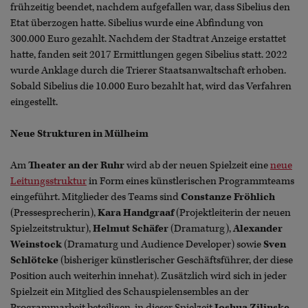
frühzeitig beendet, nachdem aufgefallen war, dass Sibelius den
Etat überzogen hatte. Sibelius wurde eine Abfindung von
300.000 Euro gezahlt. Nachdem der Stadtrat Anzeige erstattet
hatte, fanden seit 2017 Ermittlungen gegen Sibelius statt. 2022
wurde Anklage durch die Trierer Staatsanwaltschaft erhoben.
Sobald Sibelius die 10.000 Euro bezahlt hat, wird das Verfahren
eingestellt.
Neue Strukturen in Mülheim
Am
Theater an der Ruhr
wird ab der neuen Spielzeit eine
neue
Leitungsstruktur
in Form eines künstlerischen Programmteams
eingeführt. Mitglieder des Teams sind
Constanze Fröhlich
(Pressesprecherin),
Kara Handgraaf
(Projektleiterin der neuen
Spielzeitstruktur),
Helmut Schäfer
(Dramaturg),
Alexander
Weinstock
(Dramaturg und Audience Developer) sowie
Sven
Schlötcke
(bisheriger künstlerischer Geschäftsführer, der diese
Position auch weiterhin innehat). Zusätzlich wird sich in jeder
Spielzeit ein Mitglied des Schauspielensembles an der
Programmarbeit beteiligen, in dieser Spielzeit
Joshua Zilinske
.