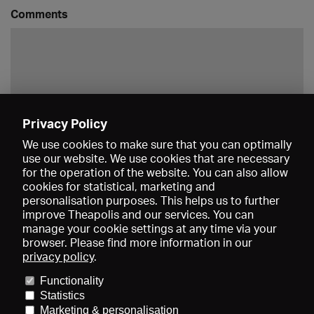
Comments
Privacy Policy
Save
We use cookies to make sure that you can optimally
use our website. We use cookies that are necessary
for the operation of the website. You can also allow
cookies for statistical, marketing and
personalisation purposes. This helps us to further
improve Theapolis and our services. You can
manage your cookie settings at any time via your
browser. Please find more information in our
privacy policy
.
Prices and memberships
KIBA
Gagenspiegel
Media data
Functionality
About us
Imprint
Conditions
Privacy
Contact
Help
Statistics
Newsletter
Marketing & personalisation