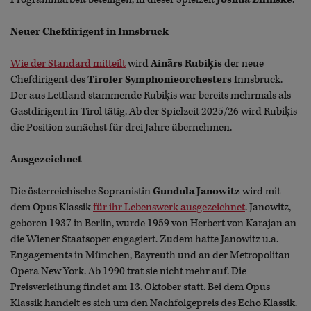
Neuer Chefdirigent in Innsbruck
Wie der Standard mitteilt
wird
Ainārs Rubiķis
der neue
Chefdirigent des
Tiroler Symphonieorchesters
Innsbruck.
Der aus Lettland stammende Rubiķis war bereits mehrmals als
Gastdirigent in Tirol tätig. Ab der Spielzeit 2025/26 wird Rubiķis
die Position zunächst für drei Jahre übernehmen.
Ausgezeichnet
Die österreichische Sopranistin
Gundula Janowitz
wird mit
dem Opus Klassik
für ihr Lebenswerk ausgezeichnet
. Janowitz,
geboren 1937 in Berlin, wurde 1959 von Herbert von Karajan an
die Wiener Staatsoper engagiert. Zudem hatte Janowitz u.a.
Engagements in München, Bayreuth und an der Metropolitan
Opera New York. Ab 1990 trat sie nicht mehr auf. Die
Preisverleihung findet am 13. Oktober statt. Bei dem Opus
Klassik handelt es sich um den Nachfolgepreis des Echo Klassik.