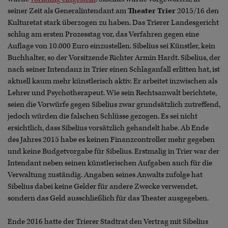
seiner Zeit als Generalintendant am
Theater Trier
2015/16 den
Kulturetat stark überzogen zu haben. Das Trierer Landesgericht
schlug am ersten Prozesstag vor, das Verfahren gegen eine
Auflage von 10.000 Euro einzustellen. Sibelius sei Künstler, kein
Buchhalter, so der Vorsitzende Richter Armin Hardt. Sibelius, der
nach seiner Intendanz in Trier einen Schlaganfall erlitten hat, ist
aktuell kaum mehr künstlerisch aktiv. Er arbeitet inzwischen als
Lehrer und Psychotherapeut. Wie sein Rechtsanwalt berichtete,
seien die Vorwürfe gegen Sibelius zwar grundsätzlich zutreffend,
jedoch würden die falschen Schlüsse gezogen. Es sei nicht
ersichtlich, dass Sibelius vorsätzlich gehandelt habe. Ab Ende
des Jahres 2015 habe es keinen Finanzcontroller mehr gegeben
und keine Budgetvorgabe für Sibelius. Erstmalig in Trier war der
Intendant neben seinen künstlerischen Aufgaben auch für die
Verwaltung zuständig. Angaben seines Anwalts zufolge hat
Sibelius dabei keine Gelder für andere Zwecke verwendet,
sondern das Geld ausschließlich für das Theater ausgegeben.
Ende 2016 hatte der Trierer Stadtrat den Vertrag mit Sibelius