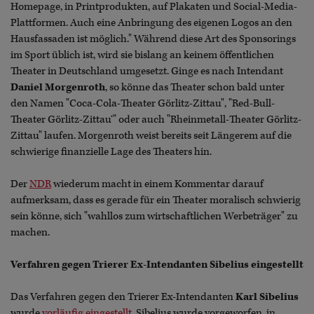
Homepage, in Printprodukten, auf Plakaten und Social-Media-
Plattformen. Auch eine Anbringung des eigenen Logos an den
Hausfassaden ist möglich." Während diese Art des Sponsorings
im Sport üblich ist, wird sie bislang an keinem öffentlichen
Theater in Deutschland umgesetzt. Ginge es nach Intendant
Daniel Morgenroth
, so könne das Theater schon bald unter
den Namen "Coca-Cola-Theater Görlitz-Zittau", "Red-Bull-
Theater Görlitz-Zittau‘" oder auch "Rheinmetall-Theater Görlitz-
Zittau" laufen. Morgenroth weist bereits seit Längerem auf die
schwierige finanzielle Lage des Theaters hin.
Der
NDR
wiederum macht in einem Kommentar darauf
aufmerksam, dass es gerade für ein Theater moralisch schwierig
sein könne, sich "wahllos zum wirtschaftlichen Werbeträger" zu
machen.
Verfahren gegen Trierer Ex-Intendanten Sibelius eingestellt
Das Verfahren gegen den Trierer Ex-Intendanten
Karl Sibelius
wurde
vorläufig eingestellt
. Sibelius wurde vorgeworfen, in