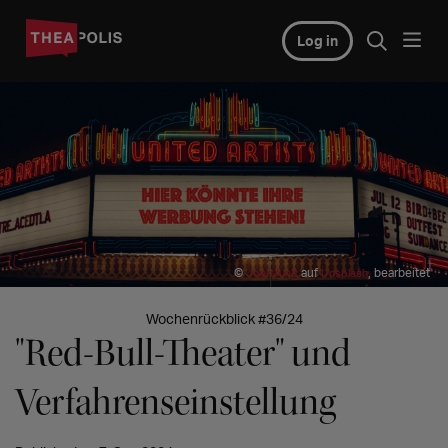
Log in
©
auf
, bearbeitet
Joel Muniz
Unsplash
Wochenrückblick #36/24
"Red-Bull-Theater" und
Verfahrenseinstellung