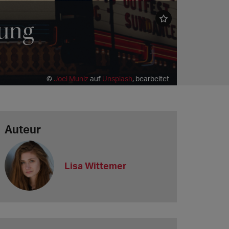
lung
©
Joel Muniz
auf
Unsplash
, bearbeitet
Auteur
Lisa Wittemer