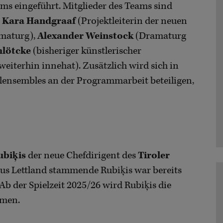
s eingeführt. Mitglieder des Teams sind
,
Kara Handgraaf
(Projektleiterin der neuen
maturg),
Alexander Weinstock
(Dramaturg
hlötcke
(bisheriger künstlerischer
weiterhin innehat). Zusätzlich wird sich in
ielensembles an der Programmarbeit beteiligen,
ubiķis
der neue Chefdirigent des
Tiroler
us Lettland stammende Rubiķis war bereits
 Ab der Spielzeit 2025/26 wird Rubiķis die
hmen.