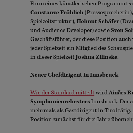
Form eines künstlerischen Programmteam
Constanze Fröhlich
(Pressesprecherin)
Spielzeitstruktur),
Helmut Schäfer
(Dra
und Audience Developer) sowie
Sven Sc
Geschäftsführer, der diese Position auch 
jeder Spielzeit ein Mitglied des Schausp
in dieser Spielzeit
Joshua Zilinske
.
Neuer Chefdirigent in Innsbruck
Wie der Standard mitteilt
wird
Ainārs R
Symphonieorchesters
Innsbruck. Der a
mehrmals als Gastdirigent in Tirol tätig.
Position zunächst für drei Jahre überne