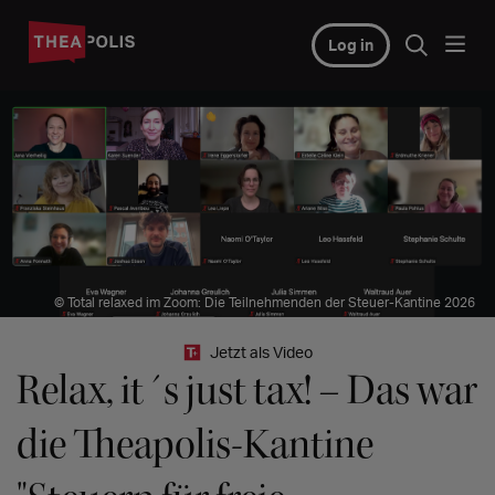
Log in
© Total relaxed im Zoom: Die Teilnehmenden der Steuer-Kantine 2026
Jetzt als Video
Relax, it´s just tax! – Das war
die Theapolis-Kantine