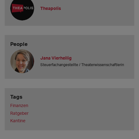
content/uploads/2026/02/Steuer-Kantine_Theapolis_2026.pdf
Theapolis
Tipps für Steuer- bzw. Buchhaltungssoftware außer
"
Elster
":
People
Jana Vierheilig
Steuerfachangestellte / Theaterwissenschaftlerin
Tags
Finanzen
Ratgeber
Kantine