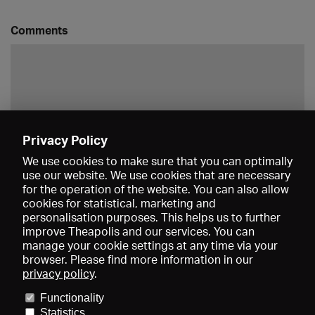
Comments
Privacy Policy
Save
We use cookies to make sure that you can optimally
use our website. We use cookies that are necessary
for the operation of the website. You can also allow
cookies for statistical, marketing and
personalisation purposes. This helps us to further
improve Theapolis and our services. You can
manage your cookie settings at any time via your
browser. Please find more information in our
privacy policy
.
Prices and memberships
KIBA
Gagenspiegel
Media data
Functionality
About us
Imprint
Conditions
Privacy
Contact
Help
Statistics