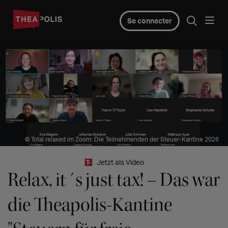
Se connecter
© Total relaxed im Zoom: Die Teilnehmenden der Steuer-Kantine 2026
Jetzt als Video
Relax, it´s just tax! – Das war
die Theapolis-Kantine