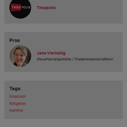
content/uploads/2026/02/Steuer-Kantine_Theapolis_2026.pdf
Theapolis
Tipps für Steuer- bzw. Buchhaltungssoftware außer
"
Elster
":
Pros
Jana Vierheilig
Steuerfachangestellte / Theaterwissenschaftlerin
Tags
Finanzen
Ratgeber
Kantine