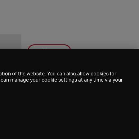
Save
tion of the website. You can also allow cookies for
u can manage your cookie settings at any time via your
mprint
DE
EN
FR