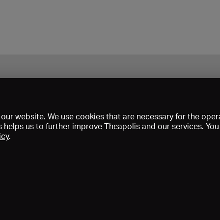
our website. We use cookies that are necessary for the opera
s helps us to further improve Theapolis and our services. Yo
icy
.
s and memberships
KIBA
Gagenspiegel
Media data
About us
I
Conditions
Privacy
Contact
Help
Newsletter