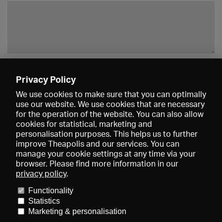
Enregistrer
Privacy Policy
We use cookies to make sure that you can optimally
use our website. We use cookies that are necessary
for the operation of the website. You can also allow
cookies for statistical, marketing and
personalisation purposes. This helps us to further
improve Theapolis and our services. You can
manage your cookie settings at any time via your
browser. Please find more information in our
privacy policy
.
Prix et adhésions
KIBA
Gagenspiegel
Functionality
Données médiatiques
Qui sommes-nous?
Mentions légales
Statistics
Conditions générales de vente
Protection des données
Marketing & personalisation
Contact
Aide
Newsletter