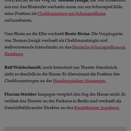
Noch kürzer ist der Weg für
Thomas Jonigk
, der von Düsseldorf
aus nur das Rheinufer wechseln muss, um am Schauspiel Köln
seine Position als
Chefdramaturg am Schauspielhaus
aufzunehmen.
Vom Rhein an die Elbe wechselt
Beate Heine
. Die Vorgängerin
von Thomas Jonigk wechselt als Chefdramaturgin und
stellvertretende Intendantin an das
Deutsche Schauspielhaus in
Hamburg
.
Ralf Waldschmidt
, noch Intendant am Theater Osnabrück,
zieht es ebenfalls in die Hanse. Er übernimmt die Position des
Chefdramaturgen an der
Hamburgischen Staatsoper
.
Florian Stiehler
hingegen verspürt den Sog der Hanse nicht. Er
verlässt das Theater an der Parkaue in Berlin und wechselt als
Geschäftsführender Direktor an das
Staatstheater Augsburg
.