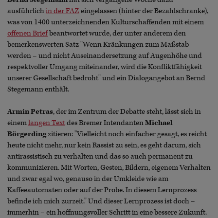
ausführlich
in der FAZ
eingelassen (hinter der Bezahlschranke),
was von 1400 unterzeichnenden Kulturschaffenden mit einem
offenen Brief
beantwortet wurde, der unter anderem den
bemerkenswerten Satz "Wenn Kränkungen zum Maßstab
werden – und nicht Auseinandersetzung auf Augenhöhe und
respektvoller Umgang miteinander, wird die Konfliktfähigkeit
unserer Gesellschaft bedroht" und ein Dialogangebot an Bernd
Stegemann enthält.
Armin Petras
, der im Zentrum der Debatte steht, lässt sich in
einem
langen Text
des Bremer Intendanten
Michael
Börgerding
zitieren: "Vielleicht noch einfacher gesagt, es reicht
heute nicht mehr, nur kein Rassist zu sein, es geht darum, sich
antirassistisch zu verhalten und das so auch permanent zu
kommunizieren. Mit Worten, Gesten, Bildern, eigenem Verhalten
und zwar egal wo, genauso in der Umkleide wie am
Kaffeeautomaten oder auf der Probe. In diesem Lernprozess
befinde ich mich zurzeit." Und dieser Lernprozess ist doch –
immerhin – ein hoffnungsvoller Schritt in eine bessere Zukunft.