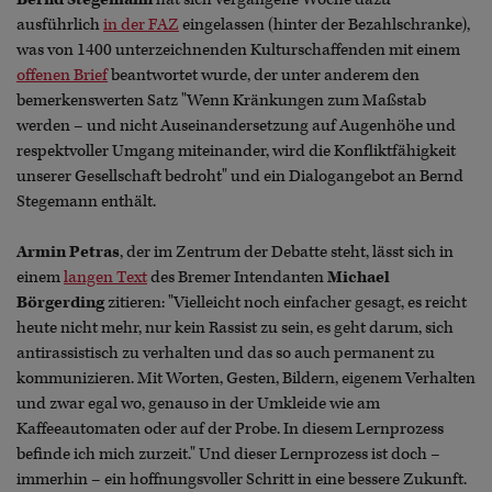
ausführlich
in der FAZ
eingelassen (hinter der Bezahlschranke),
was von 1400 unterzeichnenden Kulturschaffenden mit einem
offenen Brief
beantwortet wurde, der unter anderem den
bemerkenswerten Satz "Wenn Kränkungen zum Maßstab
werden – und nicht Auseinandersetzung auf Augenhöhe und
respektvoller Umgang miteinander, wird die Konfliktfähigkeit
unserer Gesellschaft bedroht" und ein Dialogangebot an Bernd
Stegemann enthält.
Armin Petras
, der im Zentrum der Debatte steht, lässt sich in
einem
langen Text
des Bremer Intendanten
Michael
Börgerding
zitieren: "Vielleicht noch einfacher gesagt, es reicht
heute nicht mehr, nur kein Rassist zu sein, es geht darum, sich
antirassistisch zu verhalten und das so auch permanent zu
kommunizieren. Mit Worten, Gesten, Bildern, eigenem Verhalten
und zwar egal wo, genauso in der Umkleide wie am
Kaffeeautomaten oder auf der Probe. In diesem Lernprozess
befinde ich mich zurzeit." Und dieser Lernprozess ist doch –
immerhin – ein hoffnungsvoller Schritt in eine bessere Zukunft.