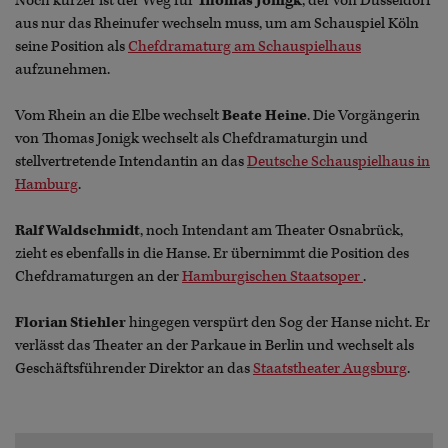
Noch kürzer ist der Weg für
Thomas Jonigk
, der von Düsseldorf
aus nur das Rheinufer wechseln muss, um am Schauspiel Köln
seine Position als
Chefdramaturg am Schauspielhaus
aufzunehmen.
Vom Rhein an die Elbe wechselt
Beate Heine
. Die Vorgängerin
von Thomas Jonigk wechselt als Chefdramaturgin und
stellvertretende Intendantin an das
Deutsche Schauspielhaus in
Hamburg
.
Ralf Waldschmidt
, noch Intendant am Theater Osnabrück,
zieht es ebenfalls in die Hanse. Er übernimmt die Position des
Chefdramaturgen an der
Hamburgischen Staatsoper
.
Florian Stiehler
hingegen verspürt den Sog der Hanse nicht. Er
verlässt das Theater an der Parkaue in Berlin und wechselt als
Geschäftsführender Direktor an das
Staatstheater Augsburg
.