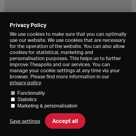
Privacy Policy
Save
We use cookies to make sure that you can optimally
use our website. We use cookies that are necessary
for the operation of the website. You can also allow
cookies for statistical, marketing and
personalisation purposes. This helps us to further
improve Theapolis and our services. You can
manage your cookie settings at any time via your
browser. Please find more information in our
privacy policy
.
Prices and memberships
KIBA
Gagenspiegel
Media data
Functionality
About us
Imprint
Conditions
Privacy
Contact
Help
Statistics
Newsletter
Marketing & personalisation
Accept all
Save settings
DE
EN
FR