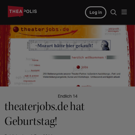
Log in
© So sah theaterjobs.de vor 10 Jahren aus...
Endlich 14
theaterjobs.de hat
Geburtstag!