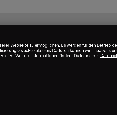
erer Webseite zu ermöglichen. Es werden für den Betrieb de
nalisierungszwecke zulassen. Dadurch können wir Theapolis un
rrufen. Weitere Informationen findest Du in unserer
Datensc
ise und Mitgliedschaften
KIBA
Gagenspiegel
Mediadaten
Über 
Impressum
AGB
Datenschutz
Kontakt
Hilfe
Newsletter